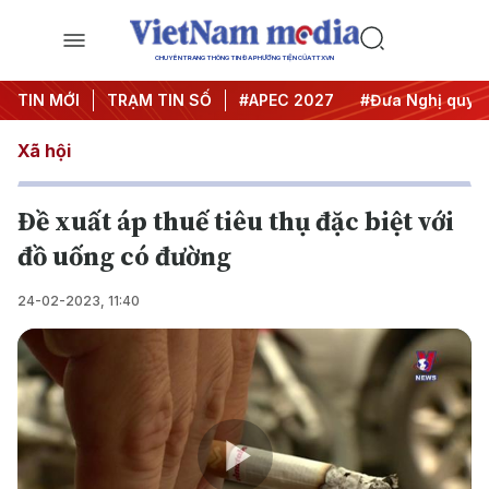
CHUYÊN TRANG THÔNG TIN ĐA PHƯƠNG TIỆN CỦA TTXVN
#Hội nghị Trung ương 3
TIN MỚI
TRẠM TIN SỐ
#APEC 2027
#Đưa Nghị quyết 
Xã hội
Đề xuất áp thuế tiêu thụ đặc biệt với
đồ uống có đường
24-02-2023, 11:40