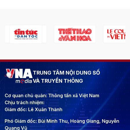
TRUNG TÂM NỘI DUNG SỐ
VÀ TRUYỀN THÔNG
Cơ quan chủ quản: Thông tấn xã Việt Nam
Chịu trách nhiệm:
Giám đốc: Lê Xuân Thành
Phó Giám đốc: Bùi Minh Thu, Hoàng Giang, Nguyễn
Quang Vũ