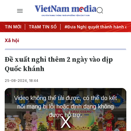
CHUYÊN TRANG THÔNG TIN ĐA PHƯƠNG TIỆN CỦA TTXVN
Trung ương 3
TIN MỚI
TRẠM TIN SỐ
#APEC 2027
#Đưa Nghị quyết thành hành độ
Xã hội
Đề xuất nghỉ thêm 2 ngày vào dịp
Quốc khánh
25-08-2024, 18:44
This
is
Video không thể tải được, có thể do kết
a
modal
nối mạng bị lỗi hoặc định dạng không
window.
được hỗ trợ.