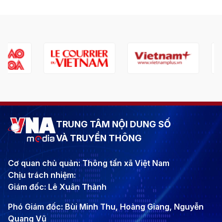
TRUNG TÂM NỘI DUNG SỐ
VÀ TRUYỀN THÔNG
Cơ quan chủ quản: Thông tấn xã Việt Nam
Chịu trách nhiệm:
Giám đốc: Lê Xuân Thành
Phó Giám đốc: Bùi Minh Thu, Hoàng Giang, Nguyễn
Quang Vũ