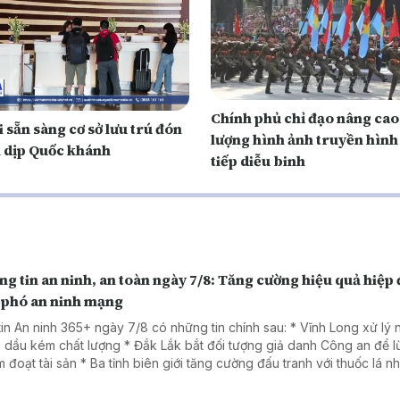
Chính phủ chỉ đạo nâng cao
 sẵn sàng cơ sở lưu trú đón
lượng hình ảnh truyền hình
 dịp Quốc khánh
tiếp diễu binh
g tin an ninh, an toàn ngày 7/8: Tăng cường hiệu quả hiệp
 phó an ninh mạng
tin An ninh 365+ ngày 7/8 có những tin chính sau: * Vĩnh Long xử lý
 dầu kém chất lượng * Đắk Lắk bắt đối tượng giả danh Công an để 
Ba tỉnh biên giới tăng cường đấu tranh với thuốc lá nhập lậu
a đảo dưới chiêu đăng ký giải chạy cho trẻ em.