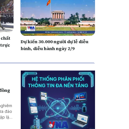
 chất
Dự kiến 30.000 người dự lễ diễu
 trực
binh, diễu hành ngày 2/9
 đồng
 nghiêm
lừa đảo