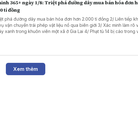
ninh 365+ ngày 1/8: Triệt phá đường dây mua bán hóa đơn 
0 tỉ đồng
riệt phá đường dây mua bán hóa đơn hơn 2.000 tỉ đồng 2/ Liên tiếp kh
vận chuyển trái phép vật liệu nổ qua biên giới 3/ Xác minh làm rõ vụ cưa
anh trong khuôn viên một xã ở Gia Lai 4/ Phạt tù 14 bị cáo trong vụ sản
hẩm giả ở MediPhar 5/ Hà Nội lần đầu xét xử vụ kiện công ích 6/
 cao ý thức chấp hành pháp luật về sở hữu trí tuệ
Xem thêm