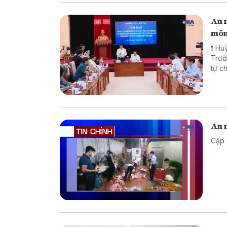
An n
môn
❗ Huỷ
Trường TH
tự chế săn b
chế biến khô
An n
Cập 