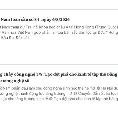
t Nam toàn cầu số 84_ngày 6/8/2026
ệt Nam tham dự Trại hè Khoa học châu Á tại Hong Kong (Trung Quốc)
 Văn hóa Việt Nam góp phần lan tỏa bản sắc dân tộc tại Đức * Rừn
 Bầu Đá, Đắk Lắk
 chảy công nghệ 5/8: Tạo đột phá cho kinh tế tập thể bằng 
p công nghệ số
ệt Nam phấn đấu làm chủ công nghệ sinh học thế hệ mới 🔴 Hà Nội đ
công nghệ thành động lực tăng trưởng mới 🔴 Chuyển đổi số tiếp tục 
o tăng trưởng kinh tế 🔴 Tạo đột phá cho kinh tế tập thể bằng giải
 công nghệ số 🔴 Đẩy mạnh chuyển đổi số trong thủ tục hành chính 
 Đồng Nai