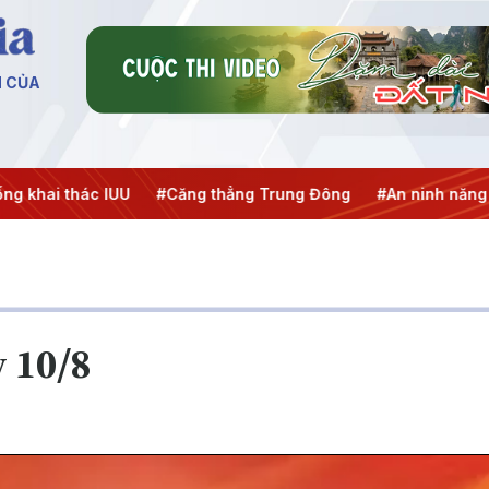
N CỦA
ai thác IUU
#Căng thẳng Trung Đông
#An ninh năng lượn
 10/8