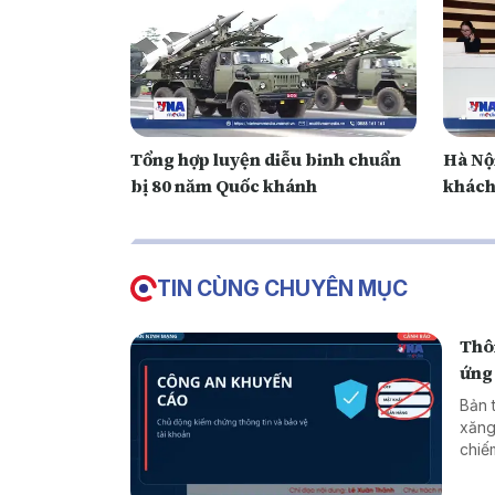
Tổng hợp luyện diễu binh chuẩn
Hà Nội
bị 80 năm Quốc khánh
khách
TIN CÙNG CHUYÊN MỤC
Thôn
ứng
Bản 
xăng
chiếm đoạt tài sản * 
* Lừ