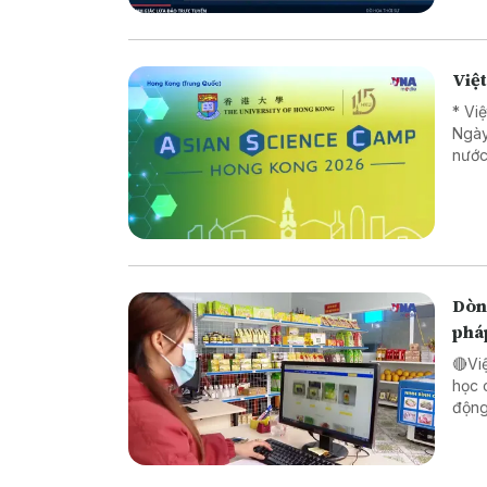
Việ
* Vi
Ngày
nước
Dòng
phá
🔴Vi
học 
động lực ch
pháp
biên