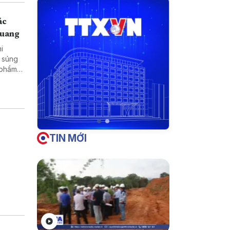
ác
Quang
hi
TIN MỚI