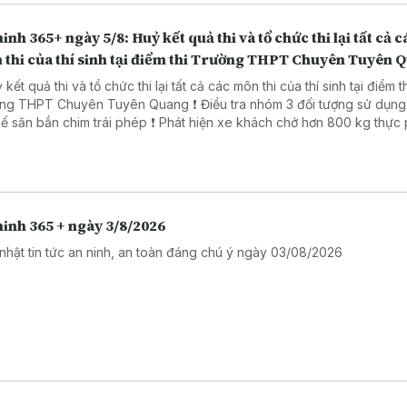
inh 365+ ngày 5/8: Huỷ kết quả thi và tổ chức thi lại tất cả c
 thi của thí sinh tại điểm thi Trường THPT Chuyên Tuyên 
 kết quả thi và tổ chức thi lại tất cả các môn thi của thí sinh tại điểm t
PT Chuyên Tuyên Quang ❗ Điều tra nhóm 3 đối tượng sử dụng súng
ắn chim trái phép ❗ Phát hiện xe khách chở hơn 800 kg thực phẩm
ng rõ nguồn gốc. ❗ Khởi tố 16 đối tượng trong đường dây đánh bạc
trực tuyến nghìn tỷ ❗Cảnh báo các thủ đoạn lừa đảo mùa tựu trường
inh 365 + ngày 3/8/2026
nhật tin tức an ninh, an toàn đáng chú ý ngày 03/08/2026