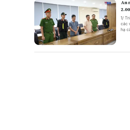
An 
2.00
1/ T
các vụ 
hạ cây x
xuất thực p
Nâng