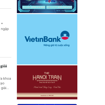
 *
g ngập
giải
ưa khoa
tạo
ở vùng