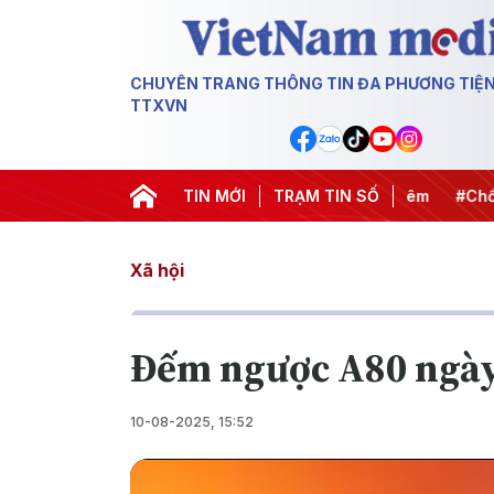
CHUYÊN TRANG THÔNG TIN ĐA PHƯƠNG TIỆ
TTXVN
ết thành hành động
#Chiến dịch 500 ngày đêm
TIN MỚI
TRẠM TIN SỐ
#Chống kh
Xã hội
Đếm ngược A80 ngày
10-08-2025, 15:52