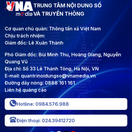
TRUNG TÂM NỘI DUNG SỐ
VÀ TRUYỀN THÔNG
Cơ quan chủ quản: Thông tấn xã Việt Nam
Chịu trách nhiệm:
Giám đốc: Lê Xuân Thành
Phó Giám đốc: Bùi Minh Thu, Hoàng Giang, Nguyễn
Quang Vũ
Địa chỉ: Số 33 Lê Thánh Tông, Hà Nội, VN
E-mail: quantrinoidungso@vnamedia.vn
Đường dây nóng: 0888 161 161
Liên hệ quảng cáo
Hotline: 0984.576.988
Điện thoại: 024.39412720