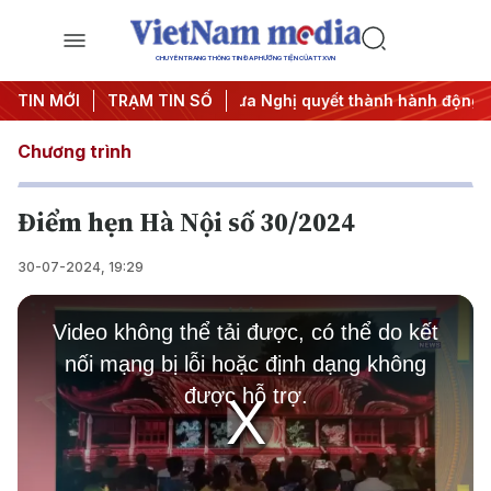
CHUYÊN TRANG THÔNG TIN ĐA PHƯƠNG TIỆN CỦA TTXVN
ị Trung ương 3
TIN MỚI
TRẠM TIN SỐ
#Đưa Nghị quyết thành hành động
#Chiến 
Chương trình
Điểm hẹn Hà Nội số 30/2024
30-07-2024, 19:29
This
is
Video không thể tải được, có thể do kết
a
modal
nối mạng bị lỗi hoặc định dạng không
window.
được hỗ trợ.
Play