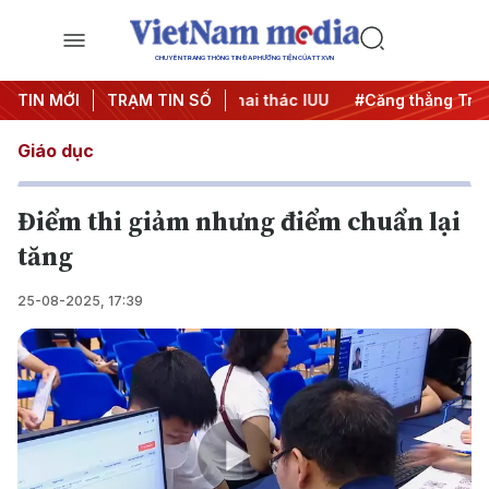
CHUYÊN TRANG THÔNG TIN ĐA PHƯƠNG TIỆN CỦA TTXVN
0 ngày đêm
TIN MỚI
TRẠM TIN SỐ
#Chống khai thác IUU
#Căng thẳng Trung Đô
Giáo dục
Điểm thi giảm nhưng điểm chuẩn lại
tăng
25-08-2025, 17:39