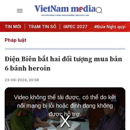
CHUYÊN TRANG THÔNG TIN ĐA PHƯƠNG TIỆN CỦA TTXVN
#Hội nghị Trung ương 3
TIN MỚI
TRẠM TIN SỐ
#APEC 2027
#Đưa Nghị quyết thà
Pháp luật
Điện Biên bắt hai đối tượng mua bán
6 bánh heroin
23-09-2024, 20:58
This
is
Video không thể tải được, có thể do kết
a
modal
nối mạng bị lỗi hoặc định dạng không
window.
được hỗ trợ.