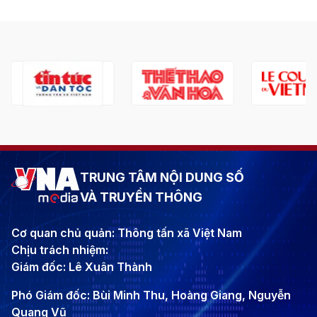
TRUNG TÂM NỘI DUNG SỐ
VÀ TRUYỀN THÔNG
Cơ quan chủ quản: Thông tấn xã Việt Nam
Chịu trách nhiệm:
Giám đốc: Lê Xuân Thành
Phó Giám đốc: Bùi Minh Thu, Hoàng Giang, Nguyễn
Quang Vũ