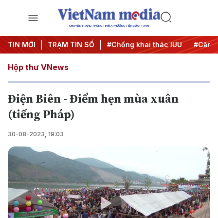
CHUYÊN TRANG THÔNG TIN ĐA PHƯƠNG TIỆN CỦA TTXVN
#Chiến dịch 500 ngày đêm
TIN MỚI
TRẠM TIN SỐ
#Chống khai thác IUU
#Căng 
Hộp thư VNews
Điện Biên - Điểm hẹn mùa xuân
(tiếng Pháp)
30-08-2023, 19:03