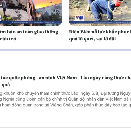
ảm bảo an toàn giao thông
Điện Biên nỗ lực khắc phục
 cứu trợ
quả lũ quét, sạt lở đất
tác quốc phòng - an ninh Việt Nam - Lào ngày càng thực ch
u quả
g khuôn khổ chuyến thăm chính thức Lào, ngày 6/8, Đại tướng Ngu
g Nghĩa cùng Đoàn cán bộ chính trị Quân đội nhân dân Việt Nam đã 
u hoạt động quan trọng tại Viêng Chăn, góp phần thúc đẩy hợp tác 
g - an ninh giữa hai nước ngày càng thực chất, hiệu quả.