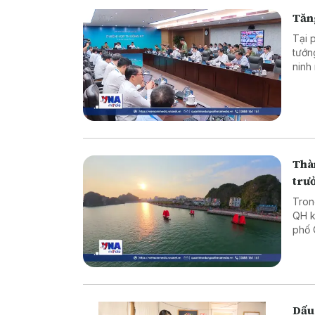
Tăn
Tại 
tướn
ninh
mạng
Thàn
trư
Tron
QH k
phố 
Báo 
Ninh
Dấu 