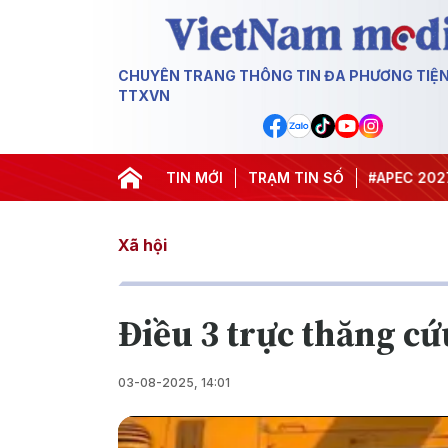
CHUYÊN TRANG THÔNG TIN ĐA PHƯƠNG TIỆ
TTXVN
#Hội nghị Trung ương 3
TIN MỚI
TRẠM TIN SỐ
#APEC 2027
#Đưa
Xã hội
Điều 3 trực thăng cứ
03-08-2025, 14:01