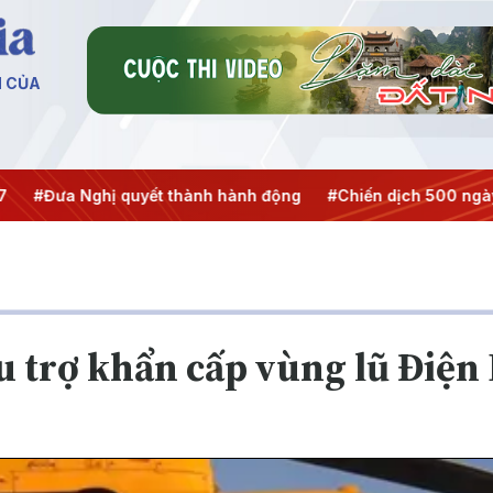
N CỦA
 Nghị quyết thành hành động
#Chiến dịch 500 ngày đêm
u trợ khẩn cấp vùng lũ Điện