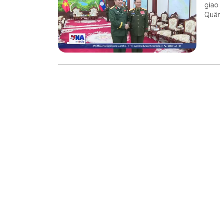
giao
Quân
cườn
Việt