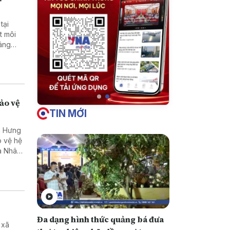
tại
t môi
nâng
 trên
bảo vệ
TIN MỚI
h Hưng
o vệ hệ
ủa Nhân
Đa dạng hình thức quảng bá đưa
 xã