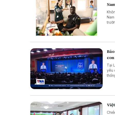
Nam
Khôn
Nam 
trườ
cao 
các 
Bảo 
con
Tại 
yêu 
thốn
dân 
Việ
Chiề