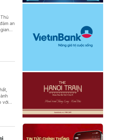
 Thủ
 đảm an
 gian
hất,
hành
 với
 Quảng
ại