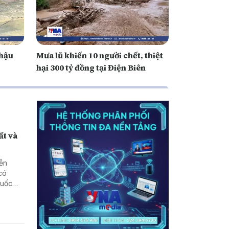
 hậu
Mưa lũ khiến 10 người chết, thiệt
hại 300 tỷ đồng tại Điện Biên
ất và
yễn
có
quốc