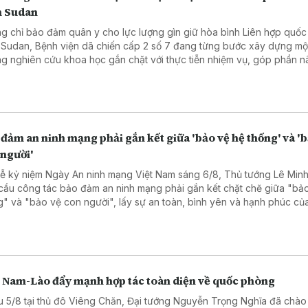
 Sudan
g chỉ bảo đảm quân y cho lực lượng gìn giữ hòa bình Liên hợp quốc 
Sudan, Bệnh viện dã chiến cấp 2 số 7 đang từng bước xây dựng mộ
ng nghiên cứu khoa học gắn chặt với thực tiễn nhiệm vụ, góp phần 
chất lượng chuyên môn và khẳng định năng lực của quân y Việt Nam
diễn đàn học thuật quốc tế.
đảm an ninh mạng phải gắn kết giữa 'bảo vệ hệ thống' và '
 người'
Lễ kỷ niệm Ngày An ninh mạng Việt Nam sáng 6/8, Thủ tướng Lê Min
cầu công tác bảo đảm an ninh mạng phải gắn kết chặt chẽ giữa "bả
g" và "bảo vệ con người", lấy sự an toàn, bình yên và hạnh phúc c
làm thước đo cao nhất cho mọi chính sách.
t Nam-Lào đẩy mạnh hợp tác toàn diện về quốc phòng
u 5/8 tại thủ đô Viêng Chăn, Đại tướng Nguyễn Trọng Nghĩa đã chào