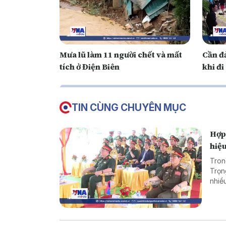
Mưa lũ làm 11 người chết và mất
Cần đ
tích ở Điện Biên
khi đi
TIN CÙNG CHUYÊN MỤC
Hợp 
hiệ
Tron
Trọn
nhiề
phòn