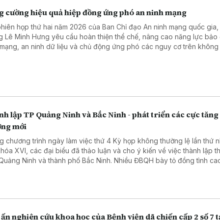
g cường hiệu quả hiệp đồng ứng phó an ninh mạng
phiên họp thứ hai năm 2026 của Ban Chỉ đạo An ninh mạng quốc gia,
g Lê Minh Hưng yêu cầu hoàn thiện thể chế, nâng cao năng lực bảo
 mạng, an ninh dữ liệu và chủ động ứng phó các nguy cơ trên không
, góp phần thúc đẩy phát triển kinh tế số.
h lập TP Quảng Ninh và Bắc Ninh - phát triển các cực tăng
ởng mới
g chương trình ngày làm việc thứ 4 Kỳ họp không thường lệ lần thứ n
hóa XVI, các đại biểu đã thảo luận và cho ý kiến về việc thành lập t
Quảng Ninh và thành phố Bắc Ninh. Nhiều ĐBQH bày tỏ đồng tình cao
cáo thẩm tra cũng như Tờ trình của Chính phủ đề xuất thành lập TP
 từ 1/9, thành lập TP Bắc Ninh từ 20/9.
ấn nghiên cứu khoa học của Bệnh viện dã chiến cấp 2 số 7 t