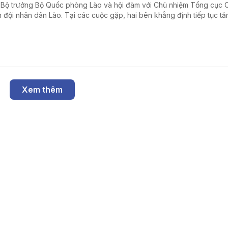
 Bộ trưởng Bộ Quốc phòng Lào và hội đàm với Chủ nhiệm Tổng cục Ch
 đội nhân dân Lào. Tại các cuộc gặp, hai bên khẳng định tiếp tục tă
g hợp tác toàn diện về quốc phòng, góp phần củng cố quan hệ đặc 
 Nam - Lào trong giai đoạn mới.
Xem thêm