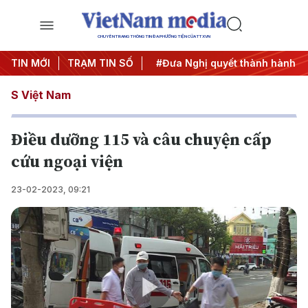
CHUYÊN TRANG THÔNG TIN ĐA PHƯƠNG TIỆN CỦA TTXVN
Trung ương 3
TIN MỚI
TRẠM TIN SỐ
#APEC 2027
#Đưa Nghị quyết thành hành đ
S Việt Nam
Điều dưỡng 115 và câu chuyện cấp
cứu ngoại viện
23-02-2023, 09:21