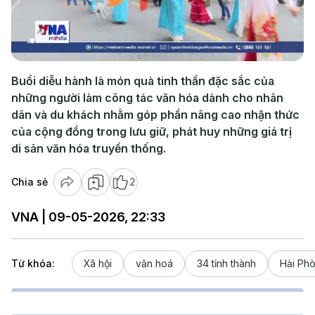
Play
Video
Buổi diễu hành là món quà tinh thần đặc sắc của
những người làm công tác văn hóa dành cho nhân
dân và du khách nhằm góp phần nâng cao nhận thức
của cộng đồng trong lưu giữ, phát huy những giá trị
di sản văn hóa truyền thống.
Chia sẻ
2
VNA | 09-05-2026, 22:33
Từ khóa:
Xã hội
văn hoá
34 tỉnh thành
Hải Ph