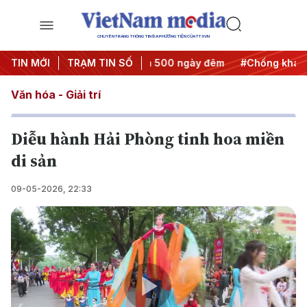
CHUYÊN TRANG THÔNG TIN ĐA PHƯƠNG TIỆN CỦA TTXVN
hành động
TIN MỚI
#Chiến dịch 500 ngày đêm
TRẠM TIN SỐ
#Chống khai thác I
Văn hóa - Giải trí
Diễu hành Hải Phòng tinh hoa miền
di sản
09-05-2026, 22:33