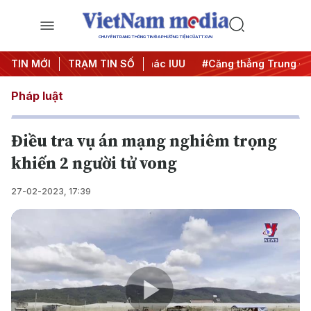
CHUYÊN TRANG THÔNG TIN ĐA PHƯƠNG TIỆN CỦA TTXVN
ngày đêm
TIN MỚI
#Chống khai thác IUU
TRẠM TIN SỐ
#Căng thẳng Trung Đông
Pháp luật
Điều tra vụ án mạng nghiêm trọng
khiến 2 người tử vong
27-02-2023, 17:39