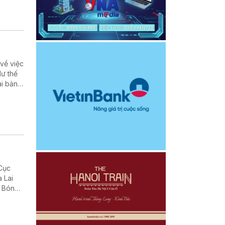
 về việc
dư thế
i bản,
ung tâm
 Cục
 Lai
h Bóng