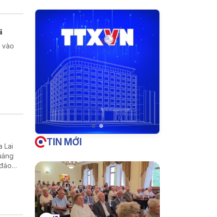
i
a vào
TIN MỚI
a Lai
Quảng
 đảo