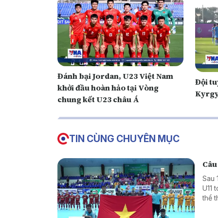
Đánh bại Jordan, U23 Việt Nam
Đội tu
khởi đầu hoàn hảo tại Vòng
Kyrgy
chung kết U23 châu Á
TIN CÙNG CHUYÊN MỤC
Câu 
Sau 
U11 
thể 