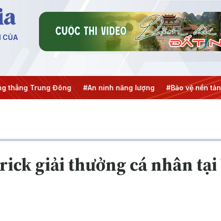
N CỦA
ẳng Trung Đông
#An ninh năng lượng
#Bảo vệ nền tảng tư
rick giải thưởng cá nhân tạ