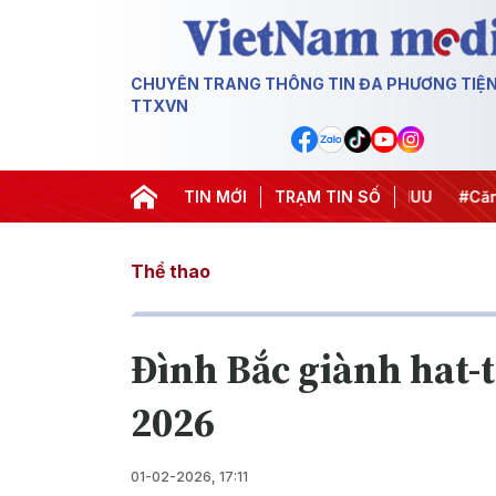
CHUYÊN TRANG THÔNG TIN ĐA PHƯƠNG TIỆ
TTXVN
Chiến dịch 500 ngày đêm
TIN MỚI
#Chống khai thác IUU
TRẠM TIN SỐ
#Căng th
Thể thao
Đình Bắc giành hat-t
2026
01-02-2026, 17:11