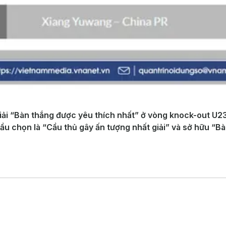
giải “Bàn thắng được yêu thích nhất” ở vòng knock-out U2
ầu chọn là “Cầu thủ gây ấn tượng nhất giải” và sở hữu “B