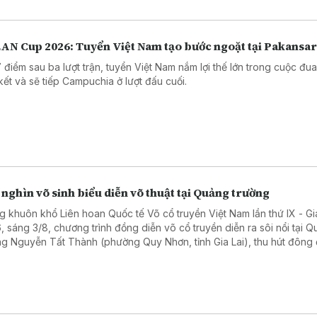
AN Cup 2026: Tuyển Việt Nam tạo bước ngoặt tại Pakansar
7 điểm sau ba lượt trận, tuyển Việt Nam nắm lợi thế lớn trong cuộc đu
kết và sẽ tiếp Campuchia ở lượt đấu cuối.
nghìn võ sinh biểu diễn võ thuật tại Quảng trường
g khuôn khổ Liên hoan Quốc tế Võ cổ truyền Việt Nam lần thứ IX - Gi
, sáng 3/8, chương trình đồng diễn võ cổ truyền diễn ra sôi nổi tại 
ng Nguyễn Tất Thành (phường Quy Nhơn, tỉnh Gia Lai), thu hút đông
i dân và du khách theo dõi.