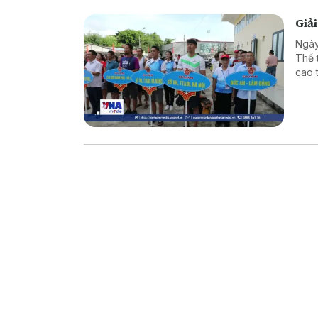
Giải
Ngày
Thể 
cao 
lần 