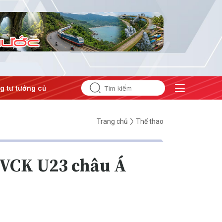
 tưởng của Đảng
#Hội nghị Trung ương 3
Trang chủ
Thể thao
i VCK U23 châu Á