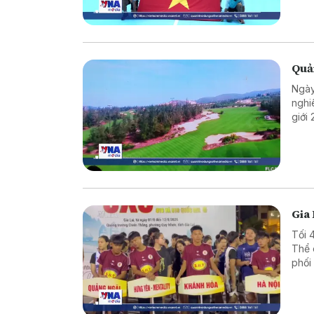
Quản
Ngày
nghi
giới
giúp
du l
Gia 
Tối 
Thể 
phối
rổ t