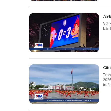
ASE
Với 
bán 
Gần 
Tron
2026
trườ
ngườ