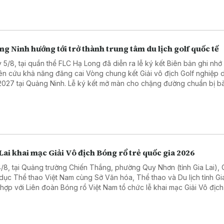
g Ninh hướng tới trở thành trung tâm du lịch golf quốc tế
 5/8, tại quần thể FLC Hạ Long đã diễn ra lễ ký kết Biên bản ghi nhớ
ên cứu khả năng đăng cai Vòng chung kết Giải vô địch Golf nghiệp 
 2027 tại Quảng Ninh. Lễ ký kết mở màn cho chặng đường chuẩn bị bà
 Quảng Ninh chuyển mình từ "điểm đến di sản thiên nhiên" thành "tr
ịch thể thao, sự kiện hàng đầu khu vực".
Lai khai mạc Giải Vô địch Bóng rổ trẻ quốc gia 2026
4/8, tại Quảng trường Chiến Thắng, phường Quy Nhơn (tỉnh Gia Lai),
dục Thể thao Việt Nam cùng Sở Văn hóa, Thể thao và Du lịch tỉnh Gia
 hợp với Liên đoàn Bóng rổ Việt Nam tổ chức lễ khai mạc Giải Vô địc
rẻ 3x3 U16, U18 quốc gia năm 2026.