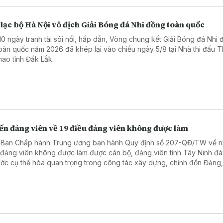
lạc bộ Hà Nội vô địch Giải Bóng đá Nhi đồng toàn quốc
10 ngày tranh tài sôi nổi, hấp dẫn, Vòng chung kết Giải Bóng đá Nhi
toàn quốc năm 2026 đã khép lại vào chiều ngày 5/8 tại Nhà thi đấu 
thao tỉnh Đắk Lắk.
ến đảng viên về 19 điều đảng viên không được làm
 Ban Chấp hành Trung ương ban hành Quy định số 207-QĐ/TW về 
 đảng viên không được làm được cán bộ, đảng viên tỉnh Tây Ninh đá
ước cụ thể hóa quan trọng trong công tác xây dựng, chỉnh đốn Đảng
 nâng cao ý thức trách nhiệm, giữ gìn phẩm chất, đạo đức và kỷ luậ
ngũ cán bộ, đảng viên.