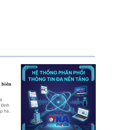
 biên
ra
 Đình
hép hàng