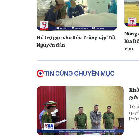
Nông 
Hỗ trợ gạo cho Sóc Trăng dịp Tết
lúa Đ
Nguyên đán
cao
TIN CÙNG CHUYÊN MỤC
Khởi
giới
Tối 
quyế
Phùn
hóa 