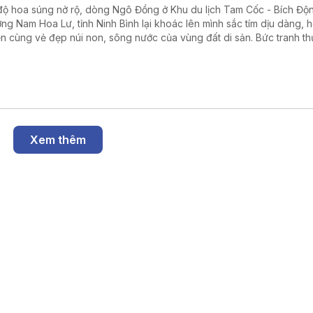
độ hoa súng nở rộ, dòng Ngô Đồng ở Khu du lịch Tam Cốc - Bích Độ
ng Nam Hoa Lư, tỉnh Ninh Bình lại khoác lên mình sắc tím dịu dàng, 
n cùng vẻ đẹp núi non, sông nước của vùng đất di sản. Bức tranh t
n rũ này đã thu hút du khách tìm về chiêm ngưỡng và lưu giữ những
nh khắc bình yên giữa thiên nhiên.
Xem thêm