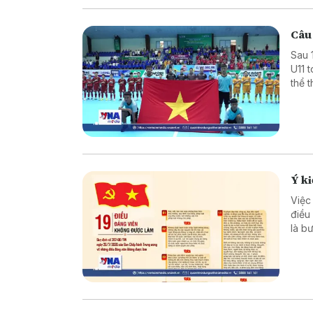
Câu 
Sau 
U11 
thể 
Ý ki
Việc
điều
là b
phần
đội 