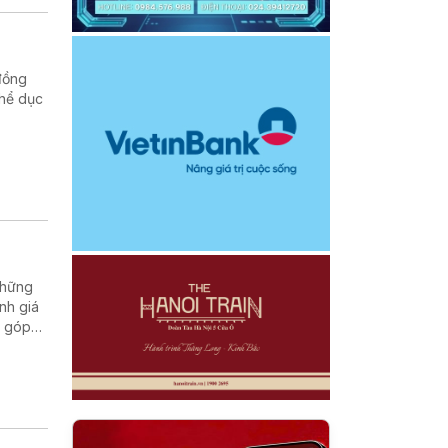
 đồng
Thể dục
những
nh giá
, góp
t của