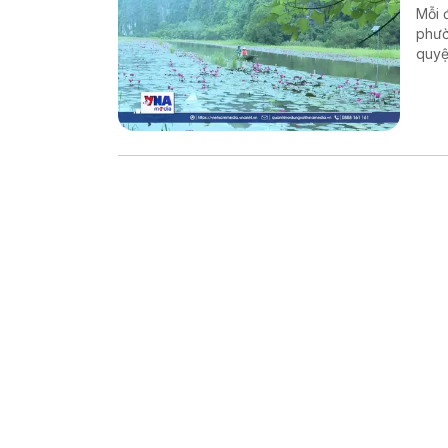
Mỗi 
phườ
quyệ
quyế
khoả