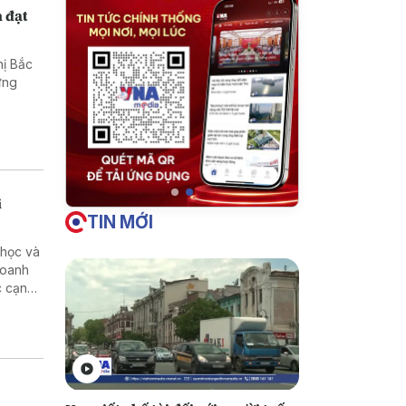
 đạt
hị Bắc
ựng
i
TIN MỚI
 học và
doanh
c cạnh