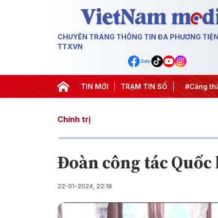
CHUYÊN TRANG THÔNG TIN ĐA PHƯƠNG TIỆ
TTXVN
iến dịch 500 ngày đêm
TIN MỚI
#Chống khai thác IUU
TRẠM TIN SỐ
#Căng thẳ
Chính trị
Đoàn công tác Quốc 
22-01-2024, 22:18