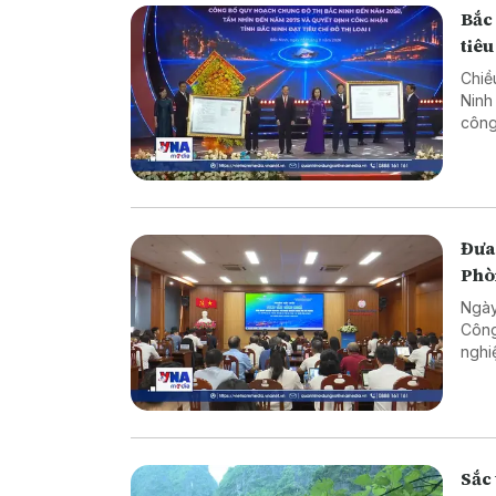
Bắc
tiêu
Chiề
Ninh
công 
Đưa 
Phò
Ngày
Công
nghi
tranh
Sắc