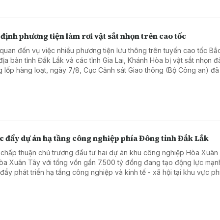
định phương tiện làm rơi vật sắt nhọn trên cao tốc
 quan đến vụ việc nhiều phương tiện lưu thông trên tuyến cao tốc Bắ
địa bàn tỉnh Đắk Lắk và các tỉnh Gia Lai, Khánh Hòa bị vật sắt nhọn 
g lốp hàng loạt, ngày 7/8, Cục Cảnh sát Giao thông (Bộ Công an) đã
ề việc truy tìm, xác minh đối tượng gây ra vụ việc.
c đẩy dự án hạ tầng công nghiệp phía Đông tỉnh Đắk Lắk
 chấp thuận chủ trương đầu tư hai dự án khu công nghiệp Hòa Xuâ
òa Xuân Tây với tổng vốn gần 7.500 tỷ đồng đang tạo động lực mạn
 đẩy phát triển hạ tầng công nghiệp và kinh tế - xã hội tại khu vực ph
.