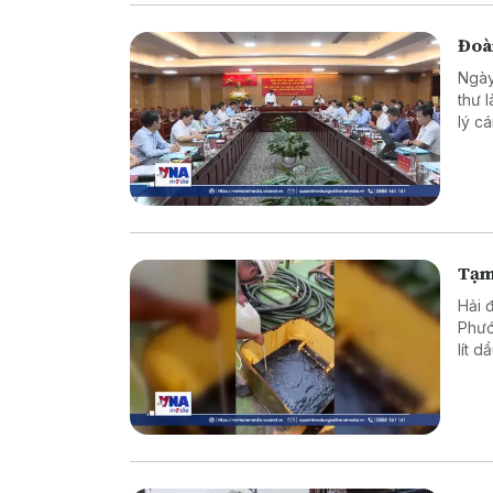
Đoàn
Ngày
thư 
lý c
qua 
cầu t
Tạm
Hải 
Phướ
lít 