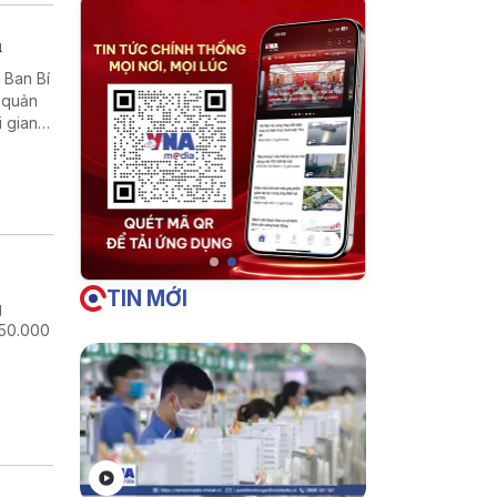
u
, Ban Bí
c quản
i gian
 yêu
TIN MỚI
g
 50.000