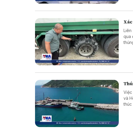
Xác 
Liên
qua 
thủn
tin v
Thú
Việc
và H
thúc
Đông