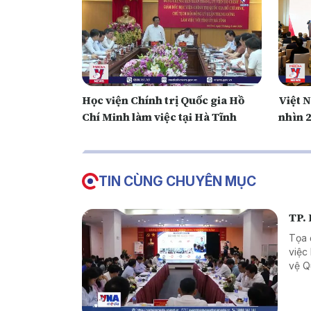
Học viện Chính trị Quốc gia Hồ
Việt 
Chí Minh làm việc tại Hà Tĩnh
nhìn 
TIN CÙNG CHUYÊN MỤC
TP. 
Tọa 
việc
vệ Q
Việt