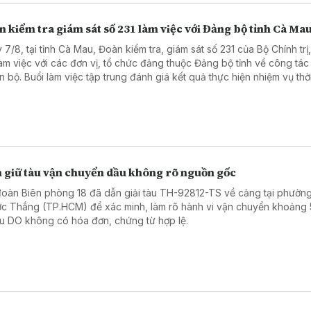
 kiểm tra giám sát số 231 làm việc với Đảng bộ tỉnh Cà Ma
 7/8, tại tỉnh Cà Mau, Đoàn kiểm tra, giám sát số 231 của Bộ Chính trị
làm việc với các đơn vị, tổ chức đảng thuộc Đảng bộ tỉnh về công tá
án bộ. Buổi làm việc tập trung đánh giá kết quả thực hiện nhiệm vụ thờ
và đề ra các giải pháp nâng cao chất lượng đội ngũ cán bộ đáp ứng
rong tình hình mới.
 giữ tàu vận chuyển dầu không rõ nguồn gốc
đoàn Biên phòng 18 đã dẫn giải tàu TH-92812-TS về cảng tại phườn
c Thắng (TP.HCM) để xác minh, làm rõ hành vi vận chuyển khoảng
dầu DO không có hóa đơn, chứng từ hợp lệ.