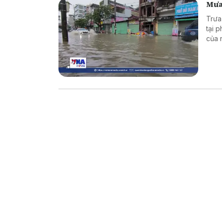
Mưa 
Trưa
tại 
của 
đầu r