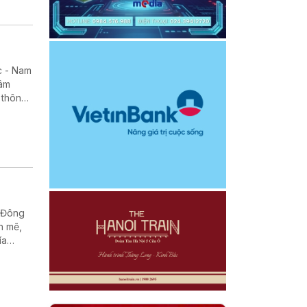
c - Nam
đâm
 thông
n Đông
h mẽ,
ía