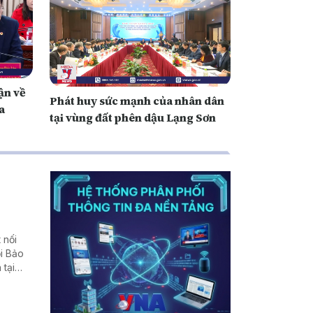
ận về
Phát huy sức mạnh của nhân dân
a
tại vùng đất phên dậu Lạng Sơn
 nối
i Bảo
 tại