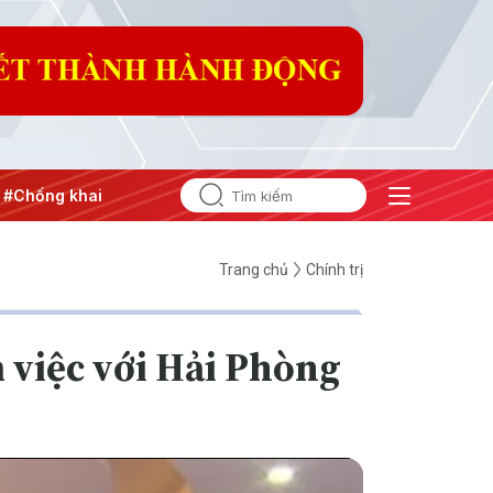
ng khai thác IUU
#Căng thẳng Trung Đông
#An ninh năng
Trang chủ
Chính trị
 việc với Hải Phòng