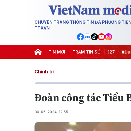
CHUYÊN TRANG THÔNG TIN ĐA PHƯƠNG TIỆ
TTXVN
#Hội nghị Trung ương 3
TIN MỚI
TRẠM TIN SỐ
#APEC 2027
#Đưa Nghị
Chính trị
Đoàn công tác Tiểu B
30-05-2024, 12:55