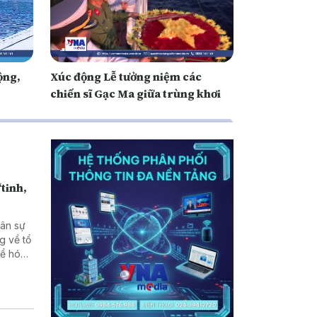
ộng,
Xúc động Lễ tưởng niệm các
chiến sĩ Gạc Ma giữa trùng khơi
“tinh,
uân sự
g về tổ
hể hóa
áp ứng