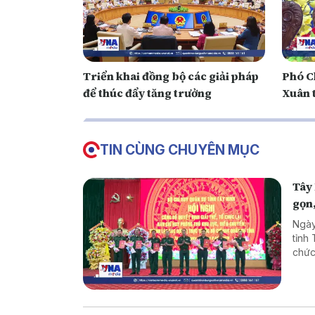
Triển khai đồng bộ các giải pháp
Phó C
để thúc đẩy tăng trưởng
Xuân t
TIN CÙNG CHUYÊN MỤC
Tây 
gọn
Ngày
tỉnh
chức
chủ 
yêu 