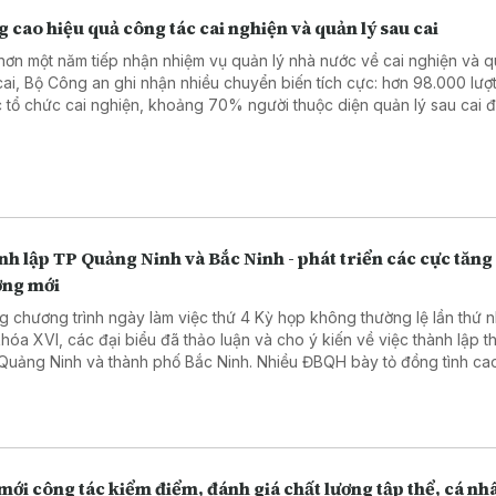
 cao hiệu quả công tác cai nghiện và quản lý sau cai
hơn một năm tiếp nhận nhiệm vụ quản lý nhà nước về cai nghiện và q
cai, Bộ Công an ghi nhận nhiều chuyển biến tích cực: hơn 98.000 lượ
 tổ chức cai nghiện, khoảng 70% người thuộc diện quản lý sau cai 
 làm, hàng trăm trường hợp được vay vốn phát triển sản xuất, ổn định
.
h lập TP Quảng Ninh và Bắc Ninh - phát triển các cực tăng
ởng mới
g chương trình ngày làm việc thứ 4 Kỳ họp không thường lệ lần thứ n
hóa XVI, các đại biểu đã thảo luận và cho ý kiến về việc thành lập t
Quảng Ninh và thành phố Bắc Ninh. Nhiều ĐBQH bày tỏ đồng tình cao
cáo thẩm tra cũng như Tờ trình của Chính phủ đề xuất thành lập TP
 từ 1/9, thành lập TP Bắc Ninh từ 20/9.
mới công tác kiểm điểm, đánh giá chất lượng tập thể, cá nh