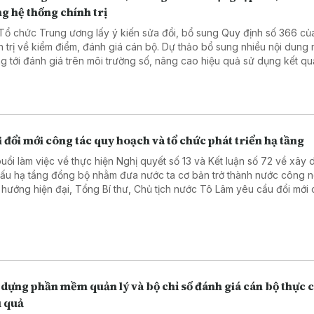
g hệ thống chính trị
Tổ chức Trung ương lấy ý kiến sửa đổi, bổ sung Quy định số 366 củ
h trị về kiểm điểm, đánh giá cán bộ. Dự thảo bổ sung nhiều nội dung 
g tới đánh giá trên môi trường số, nâng cao hiệu quả sử dụng kết qu
mới công tác cán bộ.
 đổi mới công tác quy hoạch và tổ chức phát triển hạ tầng
buổi làm việc về thực hiện Nghị quyết số 13 và Kết luận số 72 về xây
cấu hạ tầng đồng bộ nhằm đưa nước ta cơ bản trở thành nước công 
 hướng hiện đại, Tổng Bí thư, Chủ tịch nước Tô Lâm yêu cầu đổi mới
quy hoạch và tổ chức phát triển hạ tầng theo hướng đồng bộ, liên th
phải trở thành một ngành kinh tế chiến lược, tạo ra thị trường lớn để 
n năng lực sản xuất trong nước.
dựng phần mềm quản lý và bộ chỉ số đánh giá cán bộ thực c
u quả