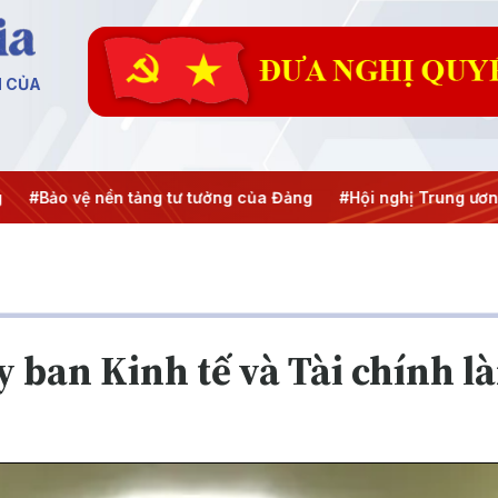
N CỦA
ệ nền tảng tư tưởng của Đảng
#Hội nghị Trung ương 3
#Đư
 ban Kinh tế và Tài chính l