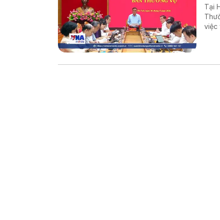
Tại 
Thườ
việc