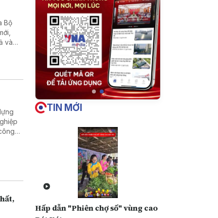
a Bộ
mới,
ả và
TIN MỚI
 dựng
nghiệp
 công
ông, hạ
phát
hất,
Hấp dẫn "Phiên chợ số" vùng cao