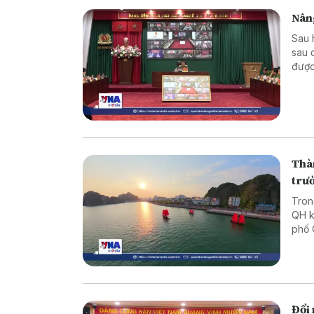
Nâng
Sau 
sau 
được
việc
sống
Thàn
trư
Tron
QH k
phố 
Báo 
Ninh
Đổi 