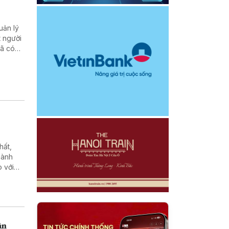
uản lý
t người
đã có
 cuộc
hất,
hành
 với
 Quảng
ân