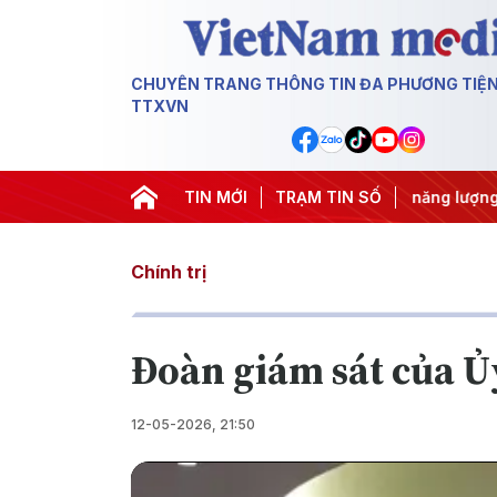
CHUYÊN TRANG THÔNG TIN ĐA PHƯƠNG TIỆ
TTXVN
U
#Căng thẳng Trung Đông
TIN MỚI
#An ninh năng lượng
TRẠM TIN SỐ
#Bảo v
Chính trị
Đoàn giám sát của Ủy
12-05-2026, 21:50