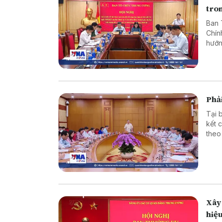
tron
Ban 
Chín
hướn
đổi 
Phải
Tại 
kết 
theo
tác 
tầng 
triể
Xây 
hiệ