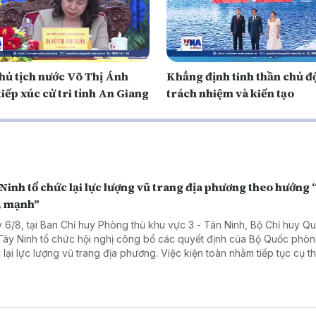
hủ tịch nước Võ Thị Ánh
Khẳng định tinh thần chủ đ
iếp xúc cử tri tỉnh An Giang
trách nhiệm và kiến tạo
Ninh tổ chức lại lực lượng vũ trang địa phương theo hướng 
, mạnh”
 6/8, tại Ban Chỉ huy Phòng thủ khu vực 3 - Tân Ninh, Bộ Chỉ huy Q
 Tây Ninh tổ chức hội nghị công bố các quyết định của Bộ Quốc phòn
 lại lực lượng vũ trang địa phương. Việc kiện toàn nhằm tiếp tục cụ t
trương xây dựng lực lượng vũ trang theo hướng “tinh, gọn, mạnh”, đ
cầu nhiệm vụ trong tình hình mới.