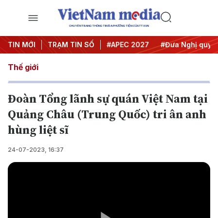
CHUYÊN TRANG THÔNG TIN ĐA PHƯƠNG TIỆN CỦA TTXVN
TIN MỚI
#Hội nghị Trung ương 3
TRẠM TIN SỐ
#APEC 2027
#Đưa Nghị quyết
Thế giới
Đoàn Tổng lãnh sự quán Việt Nam tại
Quảng Châu (Trung Quốc) tri ân anh
hùng liệt sĩ
24-07-2023, 16:37