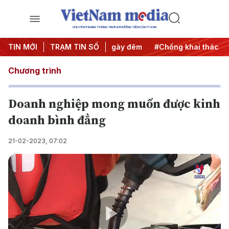
CHUYÊN TRANG THÔNG TIN ĐA PHƯƠNG TIỆN CỦA TTXVN
ộng
TIN MỚI
#Chiến dịch 500 ngày đêm
TRẠM TIN SỐ
#Chống khai thác IUU
#
Chương trình
Doanh nghiệp mong muốn được kinh
doanh bình đẳng
21-02-2023, 07:02