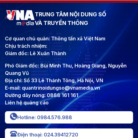
TRUNG TÂM NỘI DUNG SỐ
VÀ TRUYỀN THÔNG
Cơ quan chủ quản: Thông tấn xã Việt Nam
Chịu trách nhiệm:
Giám đốc: Lê Xuân Thành
Phó Giám đốc: Bùi Minh Thu, Hoàng Giang, Nguyễn
Quang Vũ
Địa chỉ: Số 33 Lê Thánh Tông, Hà Nội, VN
E-mail: quantrinoidungso@vnamedia.vn
Đường dây nóng: 0888 161 161
Liên hệ quảng cáo
Hotline: 0984.576.988
Điện thoại: 024.39412720