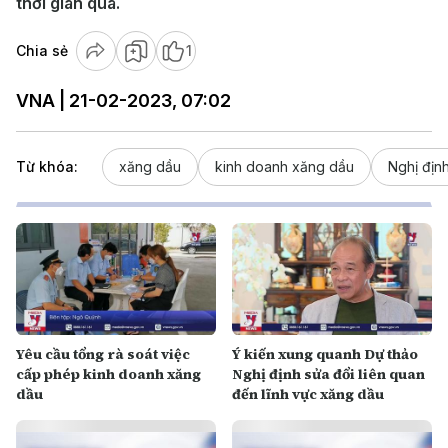
thời gian qua.
Chia sẻ
1
VNA | 21-02-2023, 07:02
Từ khóa:
xăng dầu
kinh doanh xăng dầu
Nghị địn
Yêu cầu tổng rà soát việc
Ý kiến xung quanh Dự thảo
cấp phép kinh doanh xăng
Nghị định sửa đổi liên quan
dầu
đến lĩnh vực xăng dầu