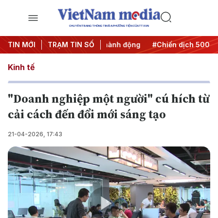
CHUYÊN TRANG THÔNG TIN ĐA PHƯƠNG TIỆN CỦA TTXVN
#Đưa Nghị quyết thành hành động
TIN MỚI
TRẠM TIN SỐ
#Chiến dịch 500 ngày 
Kinh tế
"Doanh nghiệp một người" cú hích từ
cải cách đến đổi mới sáng tạo
21-04-2026, 17:43