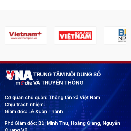
TRUNG TÂM NỘI DUNG SỐ
VÀ TRUYỀN THÔNG
Cơ quan chủ quản: Thông tấn xã Việt Nam
Chịu trách nhiệm:
Giám đốc: Lê Xuân Thành
Phó Giám đốc: Bùi Minh Thu, Hoàng Giang, Nguyễn
Quang Vũ