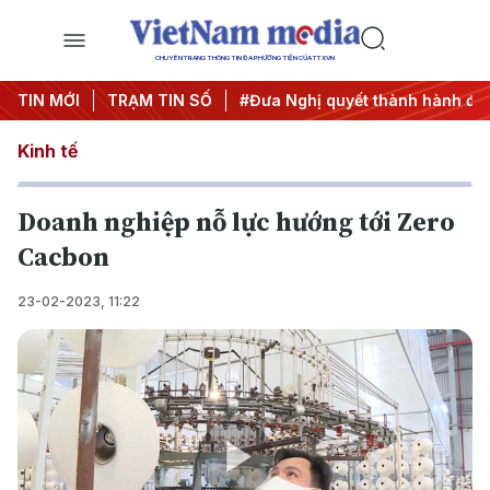
CHUYÊN TRANG THÔNG TIN ĐA PHƯƠNG TIỆN CỦA TTXVN
#Hội nghị Trung ương 3
TIN MỚI
TRẠM TIN SỐ
#Đưa Nghị quyết thành hành động
Kinh tế
Doanh nghiệp nỗ lực hướng tới Zero
Cacbon
23-02-2023, 11:22