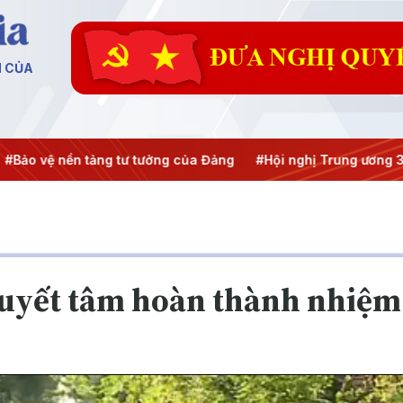
N CỦA
Bảo vệ nền tảng tư tưởng của Đảng
#Hội nghị Trung ương 3
quyết tâm hoàn thành nhiệm