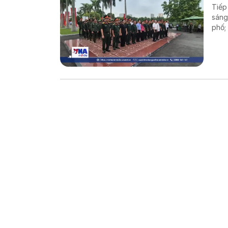
Tiếp
sáng
phố;
kính
tin.