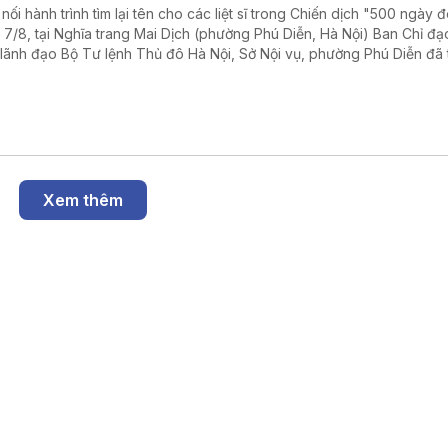
 nối hành trình tìm lại tên cho các liệt sĩ trong Chiến dịch "500 ngày 
 7/8, tại Nghĩa trang Mai Dịch (phường Phú Diễn, Hà Nội) Ban Chỉ đạ
 lãnh đạo Bộ Tư lệnh Thủ đô Hà Nội, Sở Nội vụ, phường Phú Diễn đã
 dâng hương và triển khai lấy mẫu hài cốt liệt sĩ chưa xác định được 
Xem thêm