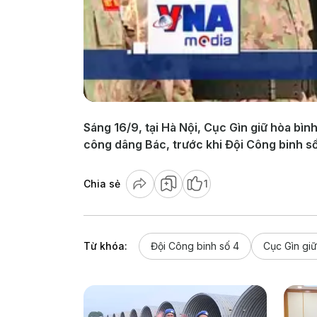
Sáng 16/9, tại Hà Nội, Cục Gìn giữ hòa bì
công dâng Bác, trước khi Đội Công binh số
Chia sẻ
1
Từ khóa:
Đội Công binh số 4
Cục Gìn giữ