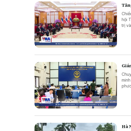
Tăng
Chiề
hội 
trị 
song
Giám
Chuy
minh
phươ
tục 
ấy t
tiêu
khai
Hà N