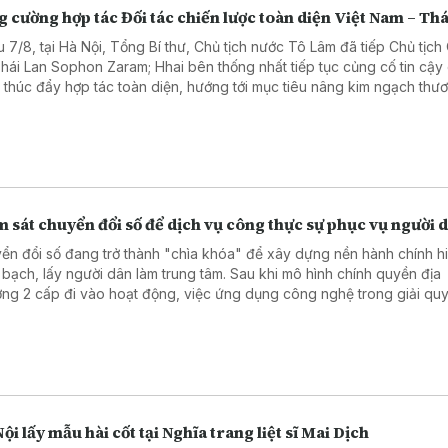
 cường hợp tác Đối tác chiến lược toàn diện Việt Nam – Thá
u 7/8, tại Hà Nội, Tổng Bí thư, Chủ tịch nước Tô Lâm đã tiếp Chủ tịc
Thái Lan Sophon Zaram; Hhai bên thống nhất tiếp tục củng cố tin cậy
và thúc đẩy hợp tác toàn diện, hướng tới mục tiêu nâng kim ngạch thư
 phương lên 25 tỷ USD.
 sát chuyển đổi số để dịch vụ công thực sự phục vụ người 
ển đổi số đang trở thành "chìa khóa" để xây dựng nền hành chính hi
 bạch, lấy người dân làm trung tâm. Sau khi mô hình chính quyền địa
ng 2 cấp đi vào hoạt động, việc ứng dụng công nghệ trong giải quy
hành chính đã có nhiều chuyển biến tích cực. Tuy nhiên, để những kế
hực sự bền vững, cần nhìn thẳng vào những hạn chế tồn tại. Đó cũng
 của chương trình giám sát do Ủy ban MTTQ Việt Nam thành phố Hà Nộ
 tại 5 xã, phường trên địa bàn.
ội lấy mẫu hài cốt tại Nghĩa trang liệt sĩ Mai Dịch