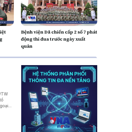
iệt
Bệnh viện Dã chiến cấp 2 số 7 phát
ng
động thi đua trước ngày xuất
quân
Q/TW
tổ
Ngoại