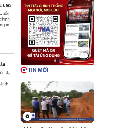
i Lan
h Quốc
 chính
ơng mại
dân
TIN MỚI
ện đại,
ết thủ
t quả
 là mục
i triển