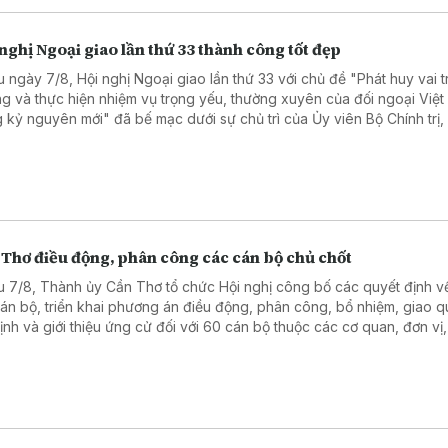
nghị Ngoại giao lần thứ 33 thành công tốt đẹp
u ngày 7/8, Hội nghị Ngoại giao lần thứ 33 với chủ đề "Phát huy vai t
g và thực hiện nhiệm vụ trọng yếu, thường xuyên của đối ngoại Việ
g kỷ nguyên mới" đã bế mạc dưới sự chủ trì của Ủy viên Bộ Chính trị,
ng Bộ Ngoại giao Lê Hoài Trung.
 Thơ điều động, phân công các cán bộ chủ chốt
u 7/8, Thành ủy Cần Thơ tổ chức Hội nghị công bố các quyết định 
cán bộ, triển khai phương án điều động, phân công, bổ nhiệm, giao q
định và giới thiệu ứng cử đối với 60 cán bộ thuộc các cơ quan, đơn vị,
ng của thành phố.