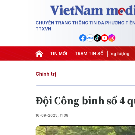
CHUYÊN TRANG THÔNG TIN ĐA PHƯƠNG TIỆ
TTXVN
ác IUU
#Căng thẳng Trung Đông
TIN MỚI
TRẠM TIN SỐ
#An ninh năng lượng
#
Chính trị
Đội Công binh số 4 
16-09-2025, 11:38