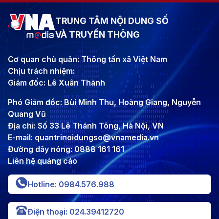
TRUNG TÂM NỘI DUNG SỐ
VÀ TRUYỀN THÔNG
Cơ quan chủ quản: Thông tấn xã Việt Nam
Chịu trách nhiệm:
Giám đốc: Lê Xuân Thành
Phó Giám đốc: Bùi Minh Thu, Hoàng Giang, Nguyễn
Quang Vũ
Địa chỉ: Số 33 Lê Thánh Tông, Hà Nội, VN
E-mail: quantrinoidungso@vnamedia.vn
Đường dây nóng: 0888 161 161
Liên hệ quảng cáo
Hotline: 0984.576.988
Điện thoại: 024.39412720