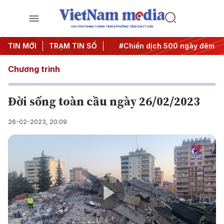
CHUYÊN TRANG THÔNG TIN ĐA PHƯƠNG TIỆN CỦA TTXVN
Nghị quyết thành hành động
TIN MỚI
TRẠM TIN SỐ
#Chiến dịch 500 ngày đêm
Chương trình
Đời sống toàn cầu ngày 26/02/2023
26-02-2023, 20:09
Play