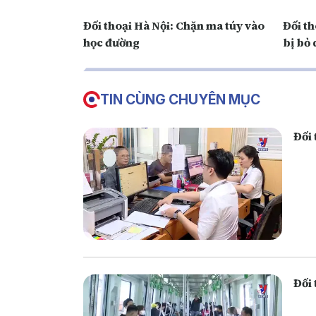
Đối thoại Hà Nội: Chặn ma túy vào
Đối th
học đường
bị bỏ
TIN CÙNG CHUYÊN MỤC
Đối 
Đối 