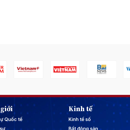
giới
Kinh tế
sự Quốc tế
Kinh tế số
sự
Bất động sản