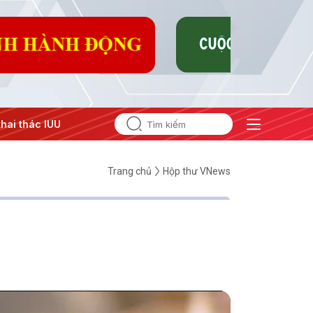
 thẳng Trung Đông
#An ninh năng lượng
#Bảo vệ nền tảng
Trang chủ
Hộp thư VNews