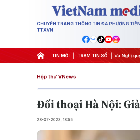
CHUYÊN TRANG THÔNG TIN ĐA PHƯƠNG TIỆ
TTXVN
g ương 3
#APEC 2027
TIN MỚI
#Đưa Nghị quyết thành hành động
TRẠM TIN SỐ
Hộp thư VNews
Đối thoại Hà Nội: Gi
28-07-2023, 18:55