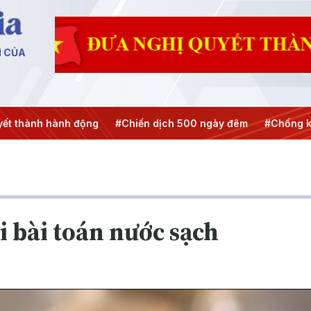
N CỦA
#Chiến dịch 500 ngày đêm
#Chống khai thác IUU
#Căng
ải bài toán nước sạch