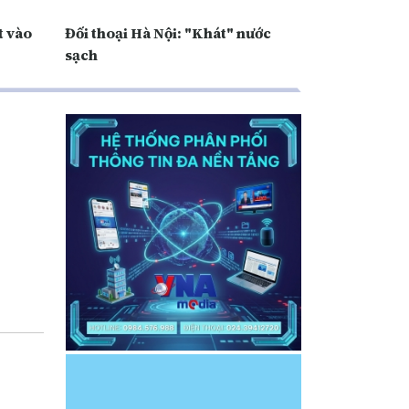
t vào
Đối thoại Hà Nội: "Khát" nước
sạch