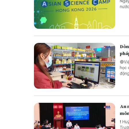
Ngày
nước
Dòng
phá
🔴Vi
học 
động lực ch
pháp
biên
An n
môn
❗ Huỷ
Trường TH