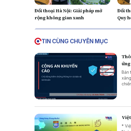
Đối thoại Hà Nội: Giải pháp mở
Đối t
rộng không gian xanh
Quy h
TIN CÙNG CHUYÊN MỤC
Thôn
ứng
Bản 
xăng
chiếm đoạt tài sản * 
* Lừ
Việ
* Vi