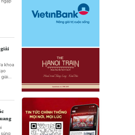
g ngập
giải
ưa khoa
tạo
ở vùng
ác
Quang
hi