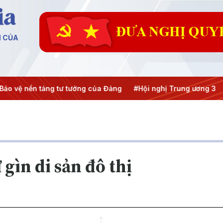
N CỦA
 tảng tư tưởng của Đảng
#Hội nghị Trung ương 3
#APEC 2
 gìn di sản đô thị