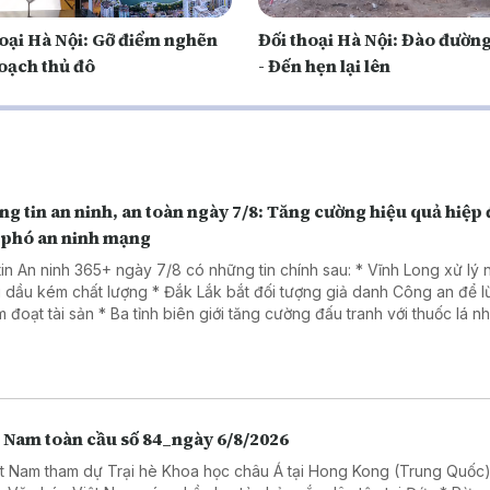
hoại Hà Nội: Gỡ điểm nghẽn
Đối thoại Hà Nội: Đào đường
oạch thủ đô
- Đến hẹn lại lên
g tin an ninh, an toàn ngày 7/8: Tăng cường hiệu quả hiệp
 phó an ninh mạng
tin An ninh 365+ ngày 7/8 có những tin chính sau: * Vĩnh Long xử lý
 dầu kém chất lượng * Đắk Lắk bắt đối tượng giả danh Công an để 
Ba tỉnh biên giới tăng cường đấu tranh với thuốc lá nhập lậu
a đảo dưới chiêu đăng ký giải chạy cho trẻ em.
t Nam toàn cầu số 84_ngày 6/8/2026
ệt Nam tham dự Trại hè Khoa học châu Á tại Hong Kong (Trung Quốc)