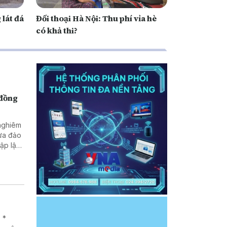
 lát đá
Đối thoại Hà Nội: Thu phí vỉa hè
có khả thi?
 đồng
 nghiêm
lừa đảo
 *