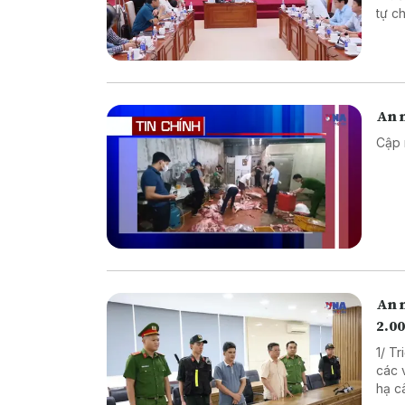
tự chế săn b
chế biến khô
An n
Cập 
An 
2.00
1/ T
các vụ 
hạ cây x