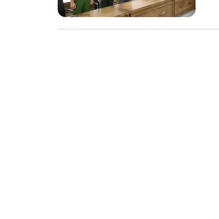
xuất thực p
Nâng