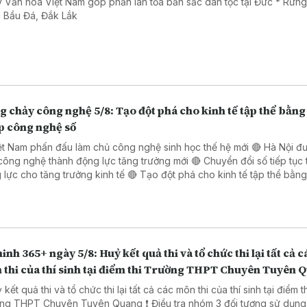
 Văn hóa Việt Nam góp phần lan tỏa bản sắc dân tộc tại Đức * Rừn
 Bầu Đá, Đắk Lắk
 chảy công nghệ 5/8: Tạo đột phá cho kinh tế tập thể bằng 
p công nghệ số
ệt Nam phấn đấu làm chủ công nghệ sinh học thế hệ mới 🔴 Hà Nội đ
công nghệ thành động lực tăng trưởng mới 🔴 Chuyển đổi số tiếp tục 
o tăng trưởng kinh tế 🔴 Tạo đột phá cho kinh tế tập thể bằng giải
 công nghệ số 🔴 Đẩy mạnh chuyển đổi số trong thủ tục hành chính 
 Đồng Nai
inh 365+ ngày 5/8: Huỷ kết quả thi và tổ chức thi lại tất cả c
 thi của thí sinh tại điểm thi Trường THPT Chuyên Tuyên 
 kết quả thi và tổ chức thi lại tất cả các môn thi của thí sinh tại điểm t
PT Chuyên Tuyên Quang ❗ Điều tra nhóm 3 đối tượng sử dụng súng