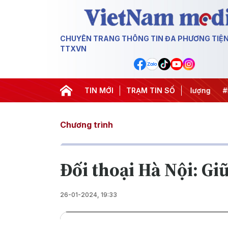
CHUYÊN TRANG THÔNG TIN ĐA PHƯƠNG TIỆ
TTXVN
#Căng thẳng Trung Đông
TIN MỚI
#An ninh năng lượng
TRẠM TIN SỐ
#Bảo vệ nền
Chương trình
Đối thoại Hà Nội: Giữ
26-01-2024, 19:33