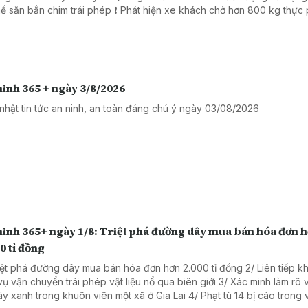
ắn chim trái phép ❗ Phát hiện xe khách chở hơn 800 kg thực phẩm
ng rõ nguồn gốc. ❗ Khởi tố 16 đối tượng trong đường dây đánh bạc
trực tuyến nghìn tỷ ❗Cảnh báo các thủ đoạn lừa đảo mùa tựu trường
inh 365 + ngày 3/8/2026
nhật tin tức an ninh, an toàn đáng chú ý ngày 03/08/2026
ninh 365+ ngày 1/8: Triệt phá đường dây mua bán hóa đơn 
0 tỉ đồng
riệt phá đường dây mua bán hóa đơn hơn 2.000 tỉ đồng 2/ Liên tiếp kh
vận chuyển trái phép vật liệu nổ qua biên giới 3/ Xác minh làm rõ vụ cưa
anh trong khuôn viên một xã ở Gia Lai 4/ Phạt tù 14 bị cáo trong vụ sản