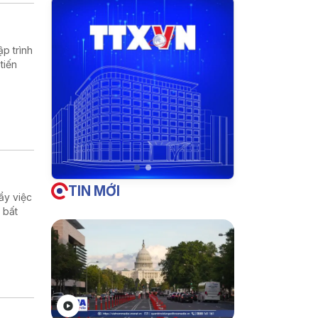
p trình
tiến
TIN MỚI
ẩy việc
 bất