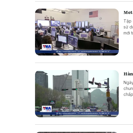
Meta
Tập 
sử d
mới 
Hàn 
Ngày
chun
chấp