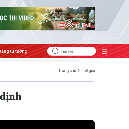
ư tưởng của Đảng
#Hội nghị Trung ương 3
Trang chủ
Thế giới
 định