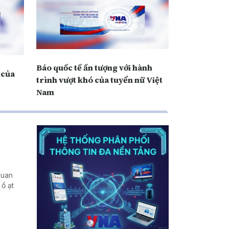
Báo quốc tế ấn tượng với hành
 của
trình vượt khó của tuyển nữ Việt
Nam
Juan
 ồ ạt