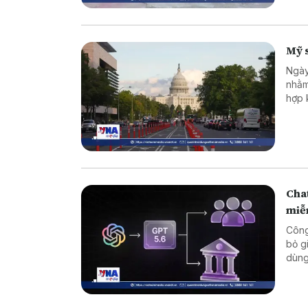
Mỹ s
Ngày
nhằm
hợp 
các 
Cha
miễ
Công
bỏ g