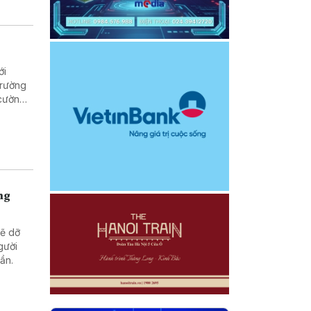
ới
trường
 cường
ng
sẽ dỡ
gười
uần.