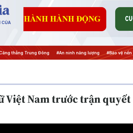
N CỦA
hẳng Trung Đông
#An ninh năng lượng
#Bảo vệ nền tảng t
ữ Việt Nam trước trận quyết