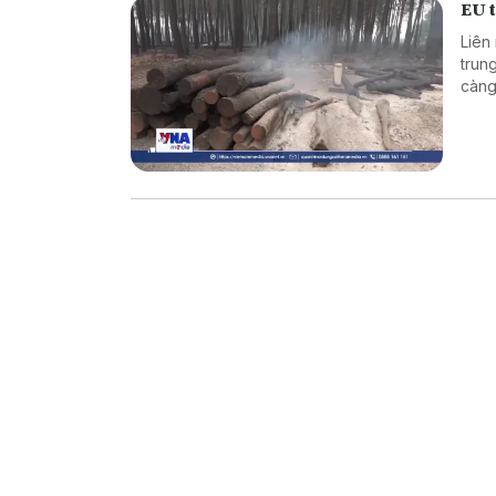
EU t
Liên
trun
càng