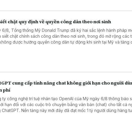
iết chặt quy định về quyền công dân theo nơi sinh
 6/8, Tổng thống Mỹ Donald Trump đã ký hai sắc lệnh hành pháp m
 siết chặt chính sách công dân theo nơi sinh, trong đó mở rộng các 
không được hưởng quyền công dân tự động khi sinh tại Mỹ và tăng
biện pháp ngăn chặn hoạt động “du lịch sinh con”.
tGPT cung cấp tính năng chat không giới hạn cho người dù
n phí
 ty công nghệ trí tuệ nhân tạo OpenAI của Mỹ ngày 6/8 thông báo 
iới hạn đối với các cuộc trò chuyện bằng văn bản (chat) cho tất cả n
dùng ChatGPT. Nền tảng này mới đây đã đạt mốc 1 tỷ người dùng hàng t