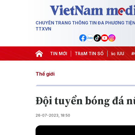
CHUYÊN TRANG THÔNG TIN ĐA PHƯƠNG TIỆ
TTXVN
#Chiến dịch 500 ngày đêm
TIN MỚI
#Chống khai thác IUU
TRẠM TIN SỐ
#Căng t
Thế giới
Đội tuyển bóng đá n
26-07-2023, 18:50