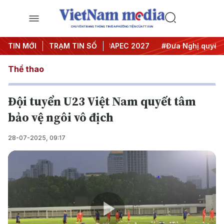
CHUYÊN TRANG THÔNG TIN ĐA PHƯƠNG TIỆN CỦA TTXVN
#Hội nghị Trung ương 3
TIN MỚI
TRẠM TIN SỐ
#APEC 2027
#Đưa Nghị quyết thà
Thể thao
Đội tuyển U23 Việt Nam quyết tâm
bảo vệ ngôi vô địch
28-07-2025, 09:17