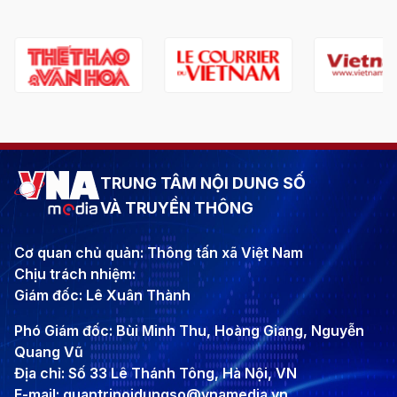
TRUNG TÂM NỘI DUNG SỐ
VÀ TRUYỀN THÔNG
Cơ quan chủ quản: Thông tấn xã Việt Nam
Chịu trách nhiệm:
Giám đốc: Lê Xuân Thành
Phó Giám đốc: Bùi Minh Thu, Hoàng Giang, Nguyễn
Quang Vũ
Địa chỉ: Số 33 Lê Thánh Tông, Hà Nội, VN
E-mail: quantrinoidungso@vnamedia.vn