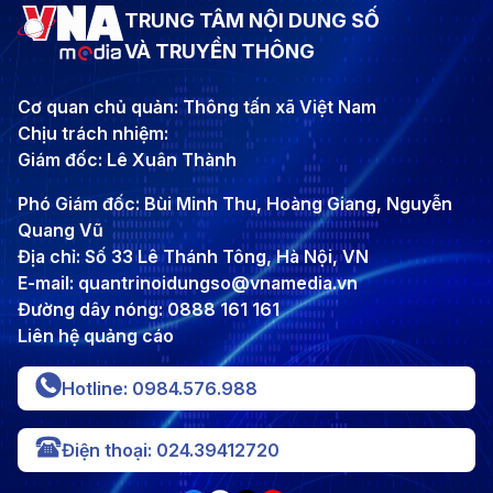
TRUNG TÂM NỘI DUNG SỐ
VÀ TRUYỀN THÔNG
Cơ quan chủ quản: Thông tấn xã Việt Nam
Chịu trách nhiệm:
Giám đốc: Lê Xuân Thành
Phó Giám đốc: Bùi Minh Thu, Hoàng Giang, Nguyễn
Quang Vũ
Địa chỉ: Số 33 Lê Thánh Tông, Hà Nội, VN
E-mail: quantrinoidungso@vnamedia.vn
Đường dây nóng: 0888 161 161
Liên hệ quảng cáo
Hotline: 0984.576.988
Điện thoại: 024.39412720