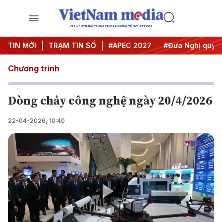
CHUYÊN TRANG THÔNG TIN ĐA PHƯƠNG TIỆN CỦA TTXVN
#Hội nghị Trung ương 3
TIN MỚI
TRẠM TIN SỐ
#APEC 2027
#Đưa Nghị quyết t
Chương trình
Dòng chảy công nghệ ngày 20/4/2026
22-04-2026, 10:40
Play