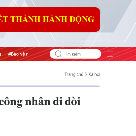
#Bảo vệ nền tảng tư tưởng của Đảng
#Hội nghị Trung ương 3
Trang chủ
Xã hội
 công nhân đi đòi