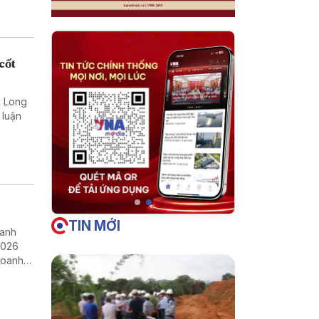
cốt
nh Long
 luận
TIN MỚI
oanh
2026
doanh