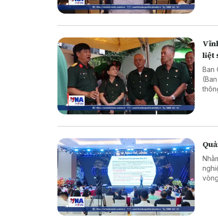
Vĩnh
liệt 
Ban C
(Ban
thôn
Quả
Nhằm
nghi
vòng
nghi