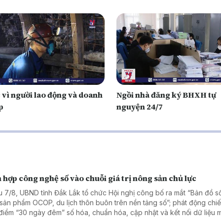
 vì người lao động và doanh
Ngồi nhà đăng ký BHXH tự
p
nguyện 24/7
 hợp công nghệ số vào chuỗi giá trị nông sản chủ lực
u 7/8, UBND tỉnh Đắk Lắk tổ chức Hội nghị công bố ra mắt “Bản đồ 
 sản phẩm OCOP, du lịch thôn buôn trên nền tảng số”; phát động chiế
điểm “30 ngày đêm” số hóa, chuẩn hóa, cập nhật và kết nối dữ liệu 