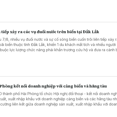
 trồng, cơ sở đóng gói sầu riêng.
 tiếp xảy ra các vụ đuối nước trên biển tại Đắk Lắk
u 7/8, nhiều vụ đuối nước và sự cố sóng biển cuốn trôi liên tiếp xảy ra
bãi biển thuộc tỉnh Đắk Lắk, khiến 1 du khách mất tích và nhiều người
 buộc lực lượng chức năng phải khẩn trương cứu hộ và đưa ra cảnh
 hiểm.
Phòng kết nối doanh nghiệp với cảng biển và hãng tàu
hố Hải Phòng tổ chức Hội nghị đối thoại - kết nối doanh nghiệp
xuất, xuất nhập khẩu với doanh nghiệp cảng biển và các hãng tàu n
 cường liên kết giữa doanh nghiệp sản xuất, xuất nhập khẩu với doa
ệp cảng biển, logistics và các hãng tàu.