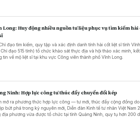
 Long: Huy động nhiều nguồn tư liệu phục vụ tìm kiếm hài 
sĩ
hỉ đạo tìm kiếm, quy tập và xác định danh tính hài cốt liệt sĩ tỉnh Vĩ
 Chỉ đạo 515 tỉnh) tổ chức khảo sát thực địa và hội thảo xác minh, kết
g tin về mộ liệt sĩ tại khu vực Công viên thành phố Vĩnh Long.
ng Ninh: Hợp lực công tư thúc đẩy chuyển đổi kép
 mở ra phương thức hợp lực công — tư mới, thúc đẩy cộng đồng d
ệp bứt phá trong kỷ nguyên mới, Diễn đàn Kinh tế tư nhân Việt Nam 
 địa phương vừa được tổ chức tại tỉnh Quảng Ninh, quy tụ hơn 200 
ệp ở nhiều địa phương.