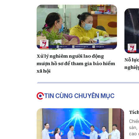
Xử lý nghiêm người lao động
Nỗ lực
mượn hồ sơ để tham gia bảo hiểm
nghiệ
xã hội
TIN CÙNG CHUYÊN MỤC
Tích
Chiề
sản,
cao 