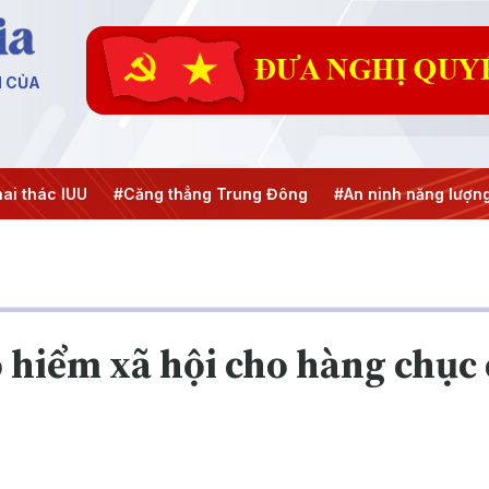
N CỦA
hác IUU
#Căng thẳng Trung Đông
#An ninh năng lượng
o hiểm xã hội cho hàng chục