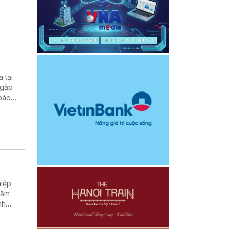
 tại
 gặp
 báo
hằm
nh