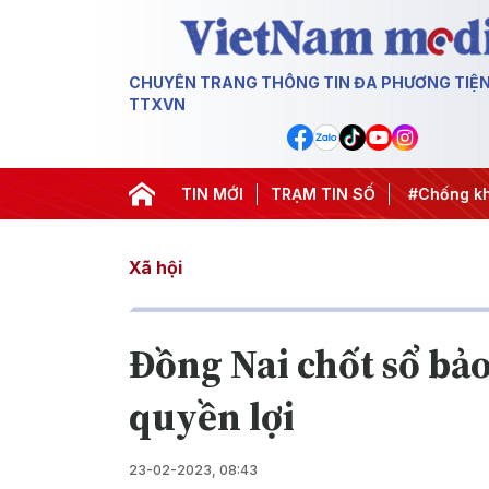
CHUYÊN TRANG THÔNG TIN ĐA PHƯƠNG TIỆ
TTXVN
hành hành động
#Chiến dịch 500 ngày đêm
TIN MỚI
TRẠM TIN SỐ
#Chống khai t
Xã hội
Đồng Nai chốt sổ bả
quyền lợi
23-02-2023, 08:43