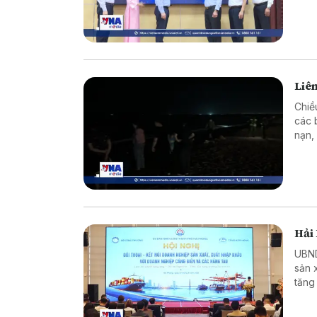
vùng
Liên
Chiề
các 
nạn,
nguy
Hải 
UBND thành p
sản 
tăng
nghi