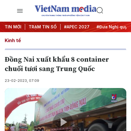
CHUYÊN TRANG THÔNG TIN ĐA PHƯƠNG TIỆN CỦA TTXVN
#Hội nghị Trung ương 3
TIN MỚI
TRẠM TIN SỐ
#APEC 2027
#Đưa Nghị quyết 
Kinh tế
Đồng Nai xuất khẩu 8 container
chuối tươi sang Trung Quốc
23-02-2023, 07:09