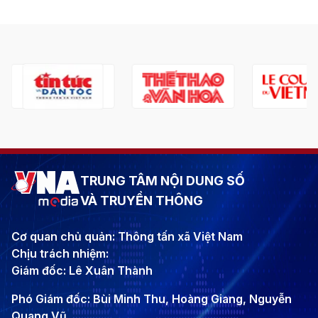
TRUNG TÂM NỘI DUNG SỐ
VÀ TRUYỀN THÔNG
Cơ quan chủ quản: Thông tấn xã Việt Nam
Chịu trách nhiệm:
Giám đốc: Lê Xuân Thành
Phó Giám đốc: Bùi Minh Thu, Hoàng Giang, Nguyễn
Quang Vũ