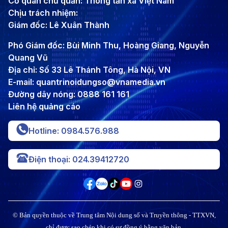
Cơ quan chủ quản: Thông tấn xã Việt Nam
Chịu trách nhiệm:
Giám đốc: Lê Xuân Thành
Phó Giám đốc: Bùi Minh Thu, Hoàng Giang, Nguyễn
Quang Vũ
Địa chỉ: Số 33 Lê Thánh Tông, Hà Nội, VN
E-mail: quantrinoidungso@vnamedia.vn
Đường dây nóng: 0888 161 161
Liên hệ quảng cáo
Hotline: 0984.576.988
Điện thoại: 024.39412720
© Bản quyền thuộc về Trung tâm Nội dung số và Truyền thông - TTXVN,
chỉ được sao chép khi có sự đồng ý bằng văn bản.