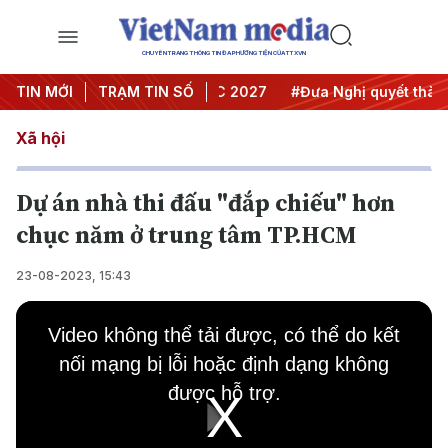
CHUYÊN TRANG THÔNG TIN ĐA PHƯƠNG TIỆN CỦA TTXVN
 nghị Trung ương 3
TIN MỚI
TRẠM TIN SỐ
#APEC 2027
#Đưa Nghị quyết thành h
Xã hội
Dự án nhà thi đấu "đắp chiếu" hơn
chục năm ở trung tâm TP.HCM
23-08-2023, 15:43
This
is
Video không thể tải được, có thể do kết
a
modal
nối mạng bị lỗi hoặc định dạng không
window.
được hỗ trợ.