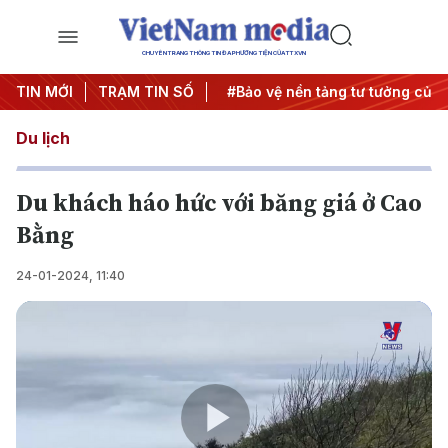
CHUYÊN TRANG THÔNG TIN ĐA PHƯƠNG TIỆN CỦA TTXVN
Đông
TIN MỚI
#An ninh năng lượng
TRẠM TIN SỐ
#Bảo vệ nền tảng tư tưởng của 
Du lịch
Du khách háo hức với băng giá ở Cao
Bằng
24-01-2024, 11:40