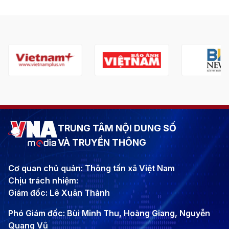
TRUNG TÂM NỘI DUNG SỐ
VÀ TRUYỀN THÔNG
Cơ quan chủ quản: Thông tấn xã Việt Nam
Chịu trách nhiệm:
Giám đốc: Lê Xuân Thành
Phó Giám đốc: Bùi Minh Thu, Hoàng Giang, Nguyễn
Quang Vũ