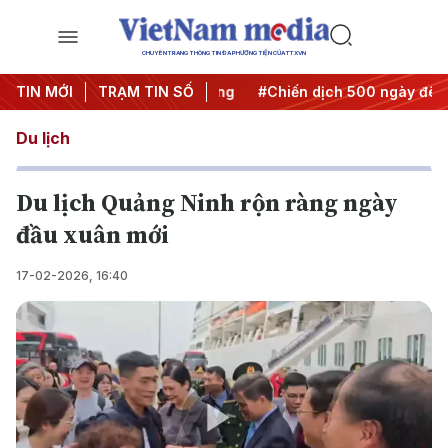
CHUYÊN TRANG THÔNG TIN ĐA PHƯƠNG TIỆN CỦA TTXVN
a Nghị quyết thành hành động
TIN MỚI
TRẠM TIN SỐ
#Chiến dịch 500 ngày đêm
Du lịch
Du lịch Quảng Ninh rộn ràng ngày
đầu xuân mới
17-02-2026, 16:40