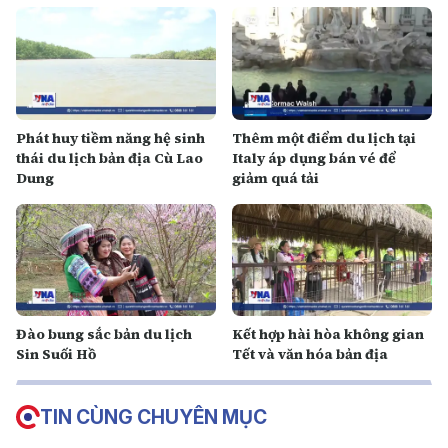
Phát huy tiềm năng hệ sinh
Thêm một điểm du lịch tại
thái du lịch bản địa Cù Lao
Italy áp dụng bán vé để
Dung
giảm quá tải
Đào bung sắc bản du lịch
Kết hợp hài hòa không gian
Sin Suối Hồ
Tết và văn hóa bản địa
TIN CÙNG CHUYÊN MỤC