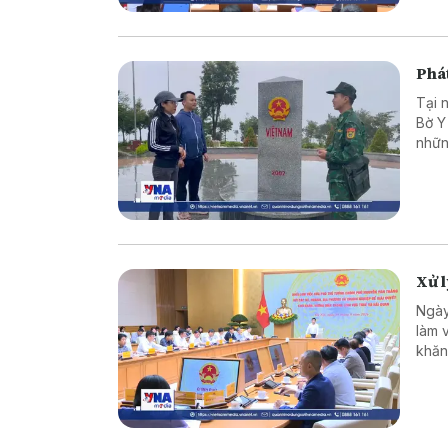
Phát
Tại 
Bờ Y
nhữn
là c
vững
Xử 
Ngày
làm 
khăn