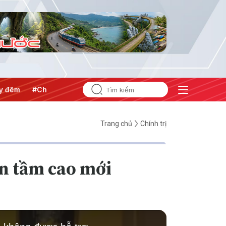
#Chống khai thác IUU
#Căng thẳng Trung Đông
#An ninh
Trang chủ
Chính trị
n tầm cao mới