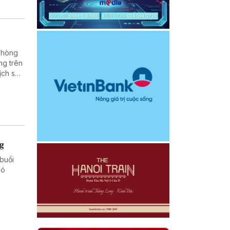
 phòng
ng trên
ịch sử,
 dân
ng
buổi
hó