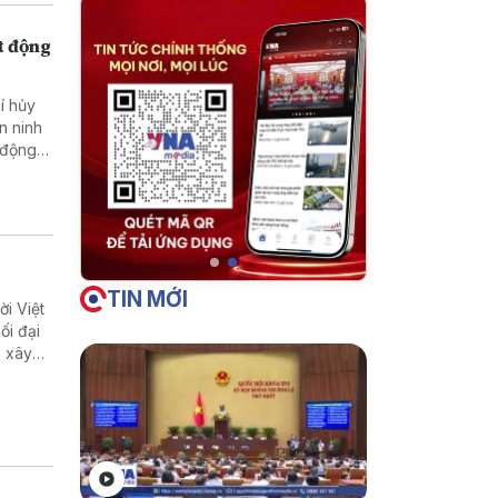
t động
í hủy
n ninh
 động
TIN MỚI
i Việt
ối đại
p xây