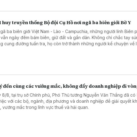
 huy truyền thống Bộ đội Cụ Hồ nơi ngã ba biên giới Bờ Y
ngã ba biên giới Việt Nam - Lào - Campuchia, những người lính Biên
 vẫn ngày đêm bám biên, giữ đất và gần dân. Không chỉ chắc tay sú
g cung đường tuần tra, họ còn trở thành những người kể chuyện về l
ầu nối gắn kết quân dân, góp phần vun đắp thế trận biên phòng toàn
 chắc nơi tuyến đầu Tổ quốc.
lý đến cùng các vướng mắc, không đẩy doanh nghiệp đi vò
 8/8, tại trụ sở Chính phủ, Phó Thủ tướng Nguyễn Văn Thắng đã có 
việc với các bộ, ngành, địa phương và doanh nghiệp để giải quyết k
, vướng mắc trong lĩnh vực thuế và hải quan.