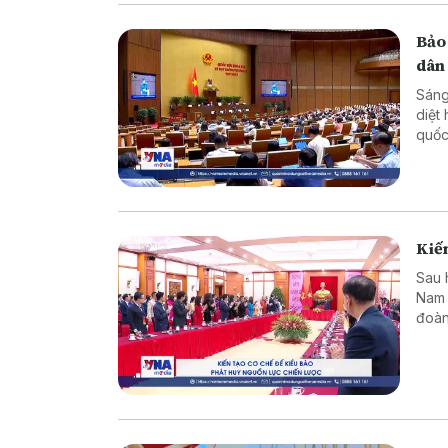
Bảo
dân
Sáng
diệt
quốc
dân 
Kiến
Sau 
Nam 
đoàn
dựng