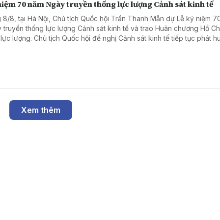
iệm 70 năm Ngày truyền thống lực lượng Cảnh sát kinh tế
 8/8, tại Hà Nội, Chủ tịch Quốc hội Trần Thanh Mẫn dự Lễ kỷ niệm 7
 truyền thống lực lượng Cảnh sát kinh tế và trao Huân chương Hồ Ch
 lực lượng. Chủ tịch Quốc hội đề nghị Cảnh sát kinh tế tiếp tục phát h
nòng cốt trong phòng, chống tham nhũng, lãng phí, tiêu cực, tội phạm
uôn lậu.
Xem thêm