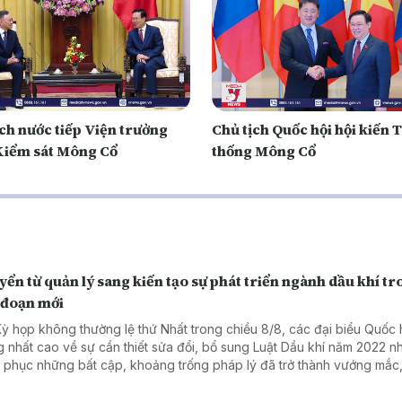
ch nước tiếp Viện trưởng
Chủ tịch Quốc hội hội kiến 
Kiểm sát Mông Cổ
thống Mông Cổ
ển từ quản lý sang kiến tạo sự phát triển ngành dầu khí t
 đoạn mới
Kỳ họp không thường lệ thứ Nhất trong chiều 8/8, các đại biểu Quốc 
g nhất cao về sự cần thiết sửa đổi, bổ sung Luật Dầu khí năm 2022 
 phục những bất cập, khoảng trống pháp lý đã trở thành vướng mắc,
đối với hoạt động dầu khí.