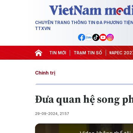
CHUYÊN TRANG THÔNG TIN ĐA PHƯƠNG TIỆ
TTXVN
#Hội nghị Trung ương 3
TIN MỚI
TRẠM TIN SỐ
#APEC 2027
#Đưa
Chính trị
Đưa quan hệ song ph
29-09-2024, 21:57
This
is