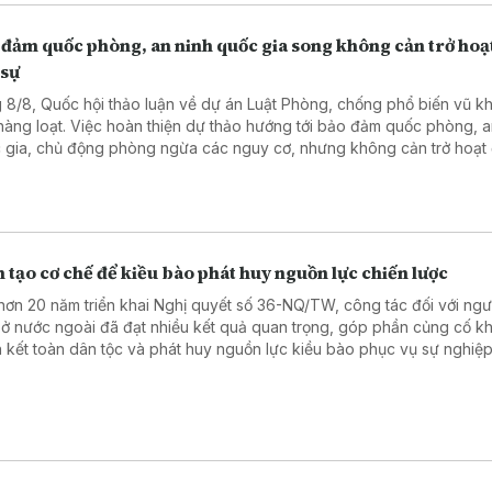
 đảm quốc phòng, an ninh quốc gia song không cản trở hoạ
 sự
 8/8, Quốc hội thảo luận về dự án Luật Phòng, chống phổ biến vũ kh
 hàng loạt. Việc hoàn thiện dự thảo hướng tới bảo đảm quốc phòng, a
 gia, chủ động phòng ngừa các nguy cơ, nhưng không cản trở hoạt
sự, sản xuất, kinh doanh và đổi mới sáng tạo hợp pháp.
 tạo cơ chế để kiều bào phát huy nguồn lực chiến lược
hơn 20 năm triển khai Nghị quyết số 36-NQ/TW, công tác đối với ngườ
ở nước ngoài đã đạt nhiều kết quả quan trọng, góp phần củng cố kh
 kết toàn dân tộc và phát huy nguồn lực kiều bào phục vụ sự nghiệ
, bảo vệ Tổ quốc.