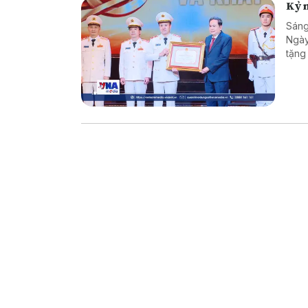
Kỷ n
Sáng
Ngày
tặng
trò 
và b