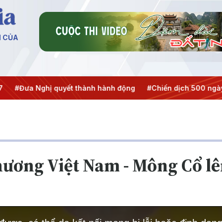
N CỦA
 Nghị quyết thành hành động
#Chiến dịch 500 ngày đêm
ương Việt Nam - Mông Cổ lê