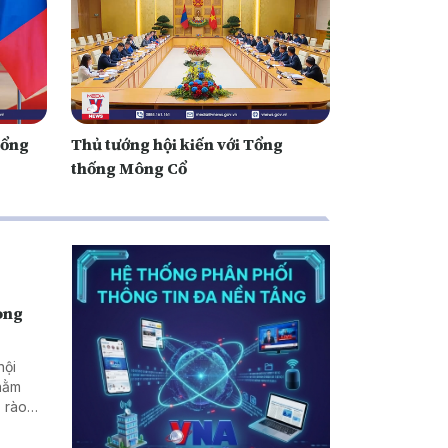
Tổng
Thủ tướng hội kiến với Tổng
thống Mông Cổ
rong
hội
nhằm
 rào