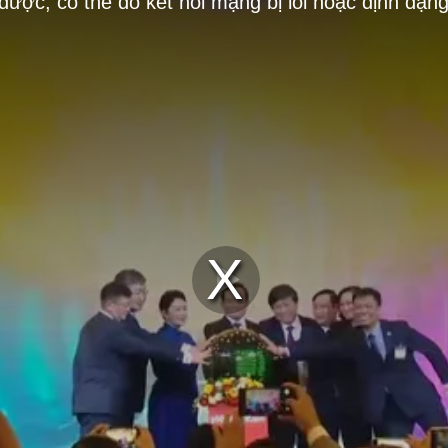
 được, có thể do kết nối mạng bị lỗi hoặc định dạn
Play
Video