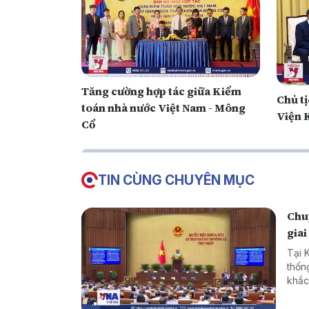
Tăng cường hợp tác giữa Kiểm
Chủ tị
toán nhà nước Việt Nam - Mông
Viện 
Cổ
TIN CÙNG CHUYÊN MỤC
Chuy
giai
Tại 
thốn
khắc
cản 