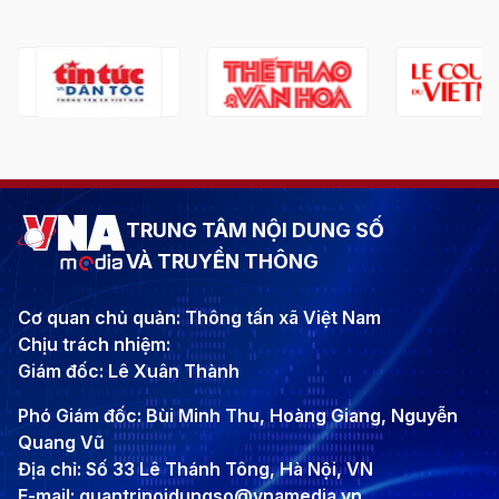
TRUNG TÂM NỘI DUNG SỐ
VÀ TRUYỀN THÔNG
Cơ quan chủ quản: Thông tấn xã Việt Nam
Chịu trách nhiệm:
Giám đốc: Lê Xuân Thành
Phó Giám đốc: Bùi Minh Thu, Hoàng Giang, Nguyễn
Quang Vũ
Địa chỉ: Số 33 Lê Thánh Tông, Hà Nội, VN
E-mail: quantrinoidungso@vnamedia.vn