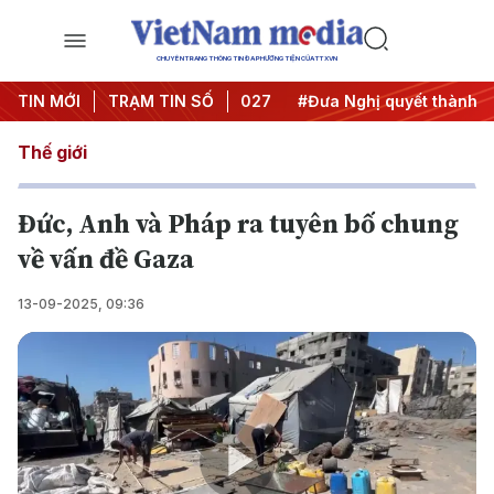
CHUYÊN TRANG THÔNG TIN ĐA PHƯƠNG TIỆN CỦA TTXVN
hị Trung ương 3
TIN MỚI
TRẠM TIN SỐ
#APEC 2027
#Đưa Nghị quyết thành hàn
Thế giới
Đức, Anh và Pháp ra tuyên bố chung
về vấn đề Gaza
13-09-2025, 09:36