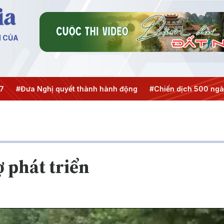
N CỦA
a Nghị quyết thành hành động
#Chiến dịch 500 ngày đêm
ợ phát triển