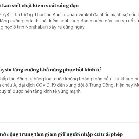
 Lan siết chặt kiểm soát súng đạn
 7/8, Thủ tướng Thái Lan Anutin Charnvirakul đã nhấn mạnh sự cần t
 tăng cường thực thi luật kiểm soát súng đạn ở nước này sau vụ nổ sú
ng học ở tỉnh Nonthaburi xảy ra cùng ngày.
ysia tăng cường khả năng phục hồi kinh tế
chấp tác động từ hàng loạt cuộc khủng hoảng toàn cầu - từ khủng ho
h châu Á, đại dịch COVID-19 đến xung đột ở Trung Đông, hiện nay M
duy trì được nền tảng kinh tế vững mạnh.
mở rộng trung tâm giam giữ người nhập cư trái phép