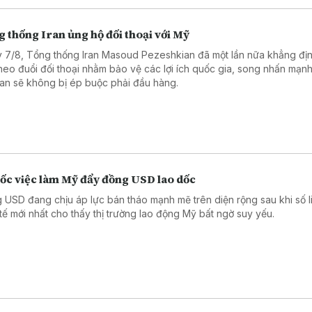
 thống Iran ủng hộ đối thoại với Mỹ
 7/8, Tổng thống Iran Masoud Pezeshkian đã một lần nữa khẳng đị
theo đuổi đối thoại nhằm bảo vệ các lợi ích quốc gia, song nhấn mạn
an sẽ không bị ép buộc phải đầu hàng.
sốc việc làm Mỹ đẩy đồng USD lao dốc
 USD đang chịu áp lực bán tháo mạnh mẽ trên diện rộng sau khi số l
 tế mới nhất cho thấy thị trường lao động Mỹ bất ngờ suy yếu.