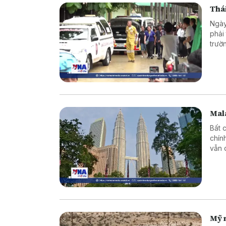
Thái
Ngày
phải
trườ
Mala
Bất 
chín
vẫn 
Mỹ 