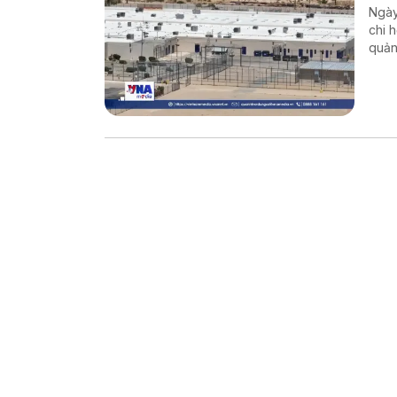
Ngày
chi 
quản
chín
và H
cư b