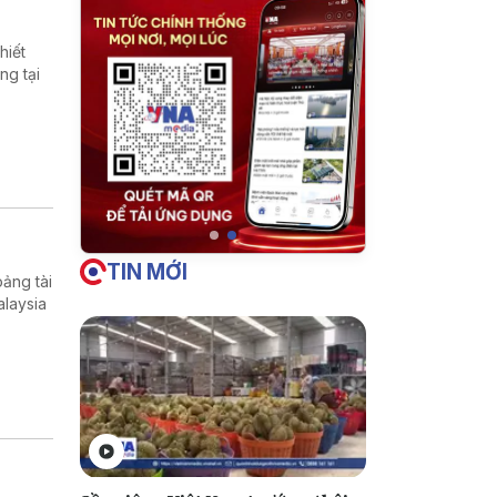
hiết
ng tại
TIN MỚI
ảng tài
alaysia