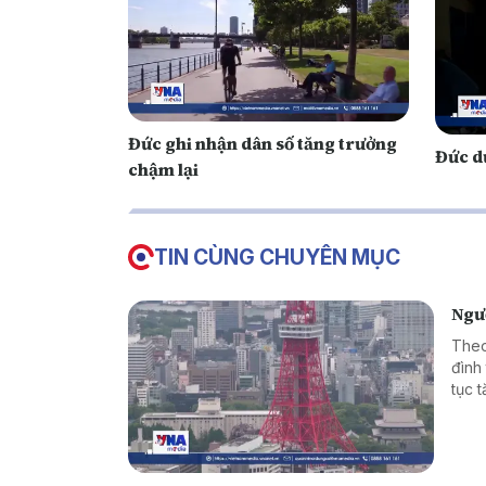
Đức ghi nhận dân số tăng trưởng
Đức dự
chậm lại
TIN CÙNG CHUYÊN MỤC
Ngườ
Theo
đình 
tục 