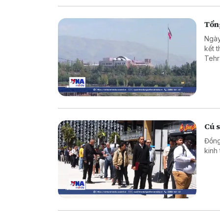
Tổng
Ngày
kết 
Tehr
Cú 
Đồng
kinh