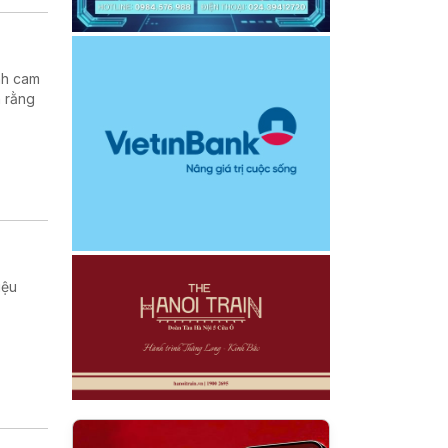
nh cam
h rằng
iệu