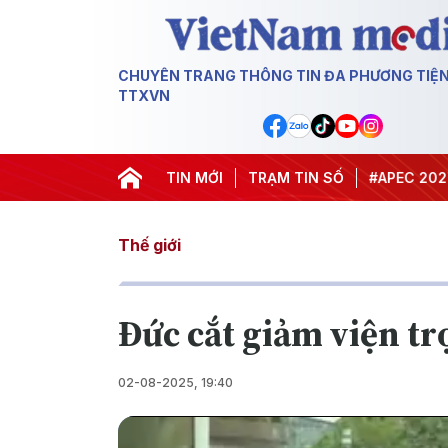
CHUYÊN TRANG THÔNG TIN ĐA PHƯƠNG TIỆ
TTXVN
#Hội nghị Trung ương 3
TIN MỚI
TRẠM TIN SỐ
#APEC 2027
#Đư
Thế giới
Đức cắt giảm viện tr
02-08-2025, 19:40