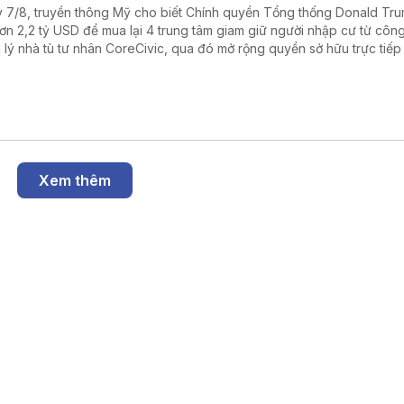
 7/8, truyền thông Mỹ cho biết Chính quyền Tổng thống Donald Tr
hơn 2,2 tỷ USD để mua lại 4 trung tâm giam giữ người nhập cư từ công
 lý nhà tù tư nhân CoreCivic, qua đó mở rộng quyền sở hữu trực tiếp
h phủ liên bang đối với hệ thống cơ sở giam giữ của Cơ quan Thực thi 
ải quan Mỹ (ICE) trong bối cảnh đẩy mạnh chiến dịch trục xuất ngườ
ất hợp pháp.
Xem thêm