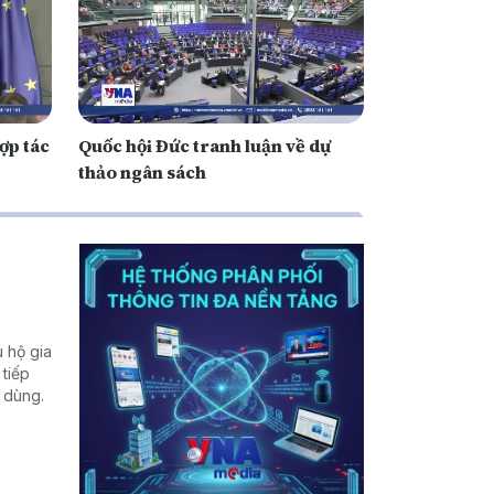
ợp tác
Quốc hội Đức tranh luận về dự
thảo ngân sách
 hộ gia
 tiếp
u dùng.