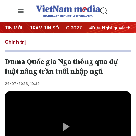
CHUYÊN TRANG THÔNG TIN ĐA PHƯƠNG TIỆN CỦA TTXVN
 nghị Trung ương 3
TIN MỚI
TRẠM TIN SỐ
#APEC 2027
#Đưa Nghị quyết thành h
Chính trị
Duma Quốc gia Nga thông qua dự
luật nâng trần tuổi nhập ngũ
26-07-2023, 10:39