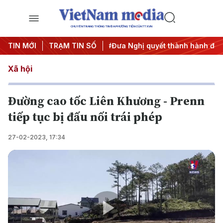
CHUYÊN TRANG THÔNG TIN ĐA PHƯƠNG TIỆN CỦA TTXVN
ội nghị Trung ương 3
TIN MỚI
TRẠM TIN SỐ
#Đưa Nghị quyết thành hành động
#
Xã hội
Đường cao tốc Liên Khương - Prenn
tiếp tục bị đấu nối trái phép
27-02-2023, 17:34