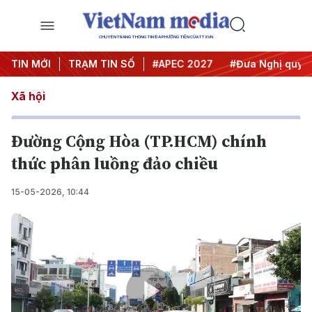
CHUYÊN TRANG THÔNG TIN ĐA PHƯƠNG TIỆN CỦA TTXVN
#Hội nghị Trung ương 3
TIN MỚI
TRẠM TIN SỐ
#APEC 2027
#Đưa Nghị quyết t
Xã hội
Đường Cộng Hòa (TP.HCM) chính
thức phân luồng đảo chiều
15-05-2026, 10:44