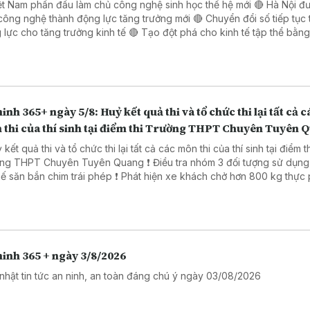
ệt Nam phấn đấu làm chủ công nghệ sinh học thế hệ mới 🔴 Hà Nội đ
công nghệ thành động lực tăng trưởng mới 🔴 Chuyển đổi số tiếp tục 
o tăng trưởng kinh tế 🔴 Tạo đột phá cho kinh tế tập thể bằng giải
 công nghệ số 🔴 Đẩy mạnh chuyển đổi số trong thủ tục hành chính 
 Đồng Nai
inh 365+ ngày 5/8: Huỷ kết quả thi và tổ chức thi lại tất cả c
 thi của thí sinh tại điểm thi Trường THPT Chuyên Tuyên 
 kết quả thi và tổ chức thi lại tất cả các môn thi của thí sinh tại điểm t
PT Chuyên Tuyên Quang ❗ Điều tra nhóm 3 đối tượng sử dụng súng
ắn chim trái phép ❗ Phát hiện xe khách chở hơn 800 kg thực phẩm
ng rõ nguồn gốc. ❗ Khởi tố 16 đối tượng trong đường dây đánh bạc
trực tuyến nghìn tỷ ❗Cảnh báo các thủ đoạn lừa đảo mùa tựu trường
inh 365 + ngày 3/8/2026
nhật tin tức an ninh, an toàn đáng chú ý ngày 03/08/2026