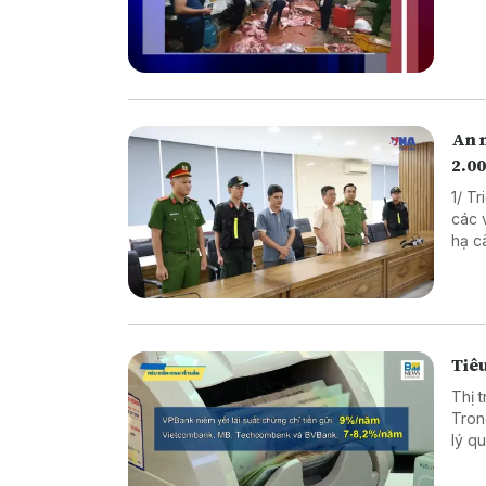
An 
2.00
1/ T
các vụ 
hạ cây x
xuất thực p
Nâng
Tiêu
Thị 
Tron
lý quy mô lớn. Diễn biến n
chọn
phân