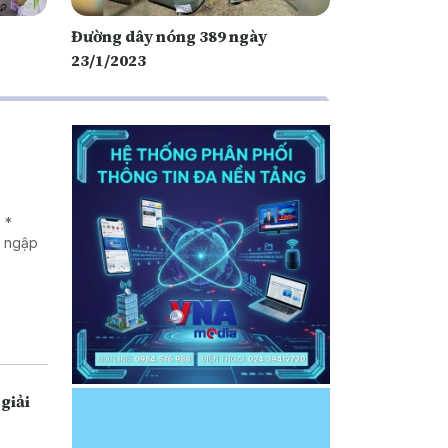
Đường dây nóng 389 ngày
23/1/2023
 *
g ngập
giải