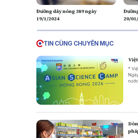
Đường dây nóng 389 ngày
Đường
19/1/2024
20/01
TIN CÙNG CHUYÊN MỤC
Việ
* Vi
Ngày
nước
Dòng
phá