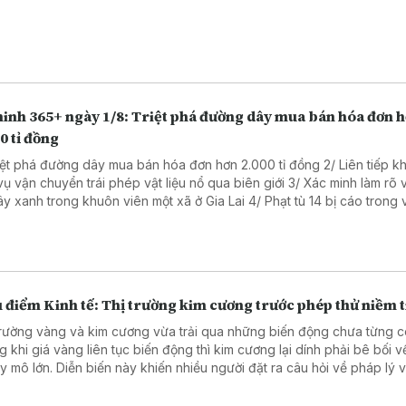
ninh 365+ ngày 1/8: Triệt phá đường dây mua bán hóa đơn 
0 tỉ đồng
riệt phá đường dây mua bán hóa đơn hơn 2.000 tỉ đồng 2/ Liên tiếp kh
vận chuyển trái phép vật liệu nổ qua biên giới 3/ Xác minh làm rõ vụ cưa
anh trong khuôn viên một xã ở Gia Lai 4/ Phạt tù 14 bị cáo trong vụ sản
hẩm giả ở MediPhar 5/ Hà Nội lần đầu xét xử vụ kiện công ích 6/
 cao ý thức chấp hành pháp luật về sở hữu trí tuệ
 điểm Kinh tế: Thị trường kim cương trước phép thử niềm t
trường vàng và kim cương vừa trải qua những biến động chưa từng c
g khi giá vàng liên tục biến động thì kim cương lại dính phải bê bối 
ày khiến nhiều người đặt ra câu hỏi về pháp lý và lựa
 tài sản tích lũy để hạn chế rủi ro. Chuyên gia tài chính cũng đã có 
 tích về vấn đề này.