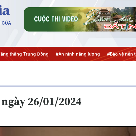
N CỦA
ẳng Trung Đông
#An ninh năng lượng
#Bảo vệ nền tảng tư
 ngày 26/01/2024