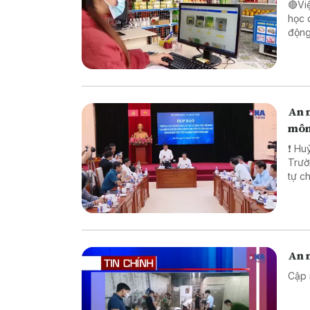
🔴Vi
học 
động lực ch
pháp
biên
An n
môn
❗ Huỷ
Trường TH
tự chế săn b
chế biến khô
An n
Cập 