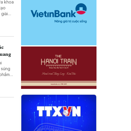
ưa khoa
tạo
ở vùng
ác
Quang
hi