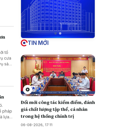
hơn
TIN MỚI
ởi tố
in
Đổi mới công tác kiểm điểm, đánh
ó.
giá chất lượng tập thể, cá nhân
về pháp
trong hệ thống chính trị
những
06-08-2026, 17:11