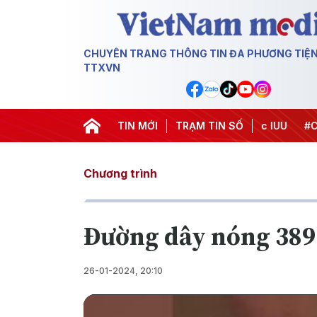
CHUYÊN TRANG THÔNG TIN ĐA PHƯƠNG TIỆ
TTXVN
Chiến dịch 500 ngày đêm
TIN MỚI
#Chống khai thác IUU
TRẠM TIN SỐ
#Căng th
Chương trình
Đường dây nóng 389
26-01-2024, 20:10