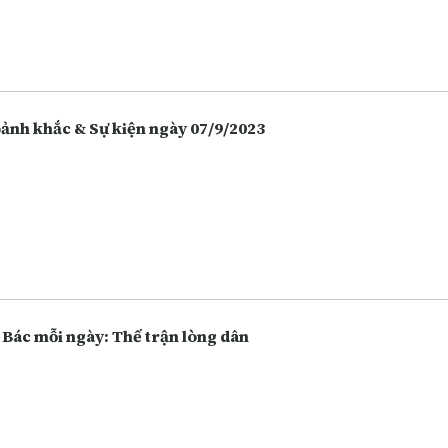
 hàng, chứng khoán. Càng ngày người dân càng lựa chọn việc gửi t
 hàng thay vì giữ tiền mặt hoặc bỏ tiền vào đầu tư nhiều hôn, và điề
 vô tình làm tăng lên các hoạt động lừa đảo.
Khoảnh khắc & Sự kiện ngày 07/9/2023
 Bác mỗi ngày: Thế trận lòng dân