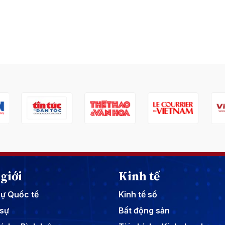
giới
Kinh tế
sự Quốc tế
Kinh tế số
sự
Bất động sản