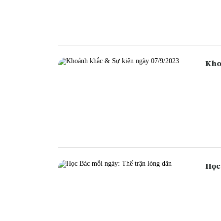
ngân
ngân
cũng
Học