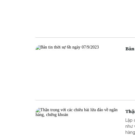
Bản 
Thận
Lập 
như 
hàng