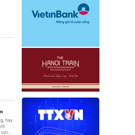
án
ng, hay
ách
h vực