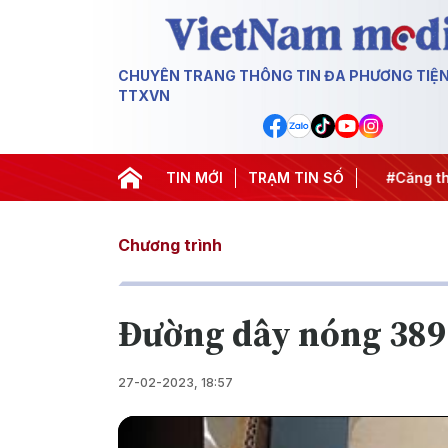
CHUYÊN TRANG THÔNG TIN ĐA PHƯƠNG TIỆ
TTXVN
hiến dịch 500 ngày đêm
TIN MỚI
#Chống khai thác IUU
TRẠM TIN SỐ
#Căng thẳ
Chương trình
Đường dây nóng 389
27-02-2023, 18:57