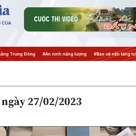
N CỦA
ng Trung Đông
#An ninh năng lượng
#Bảo vệ nền tảng tư 
 ngày 27/02/2023