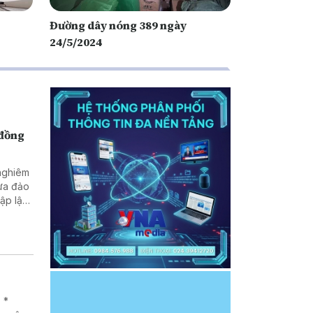
Đường dây nóng 389 ngày
24/5/2024
 đồng
 nghiêm
lừa đảo
 *