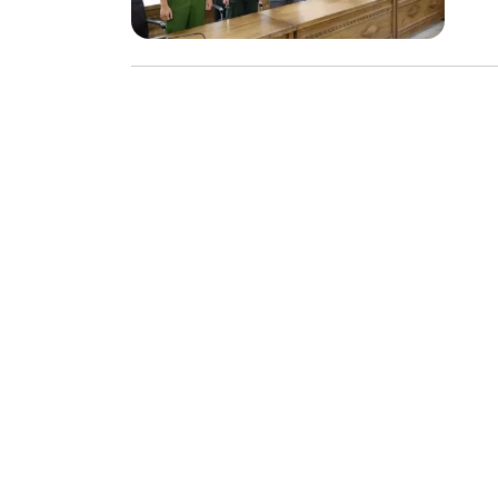
xuất thực p
Nâng