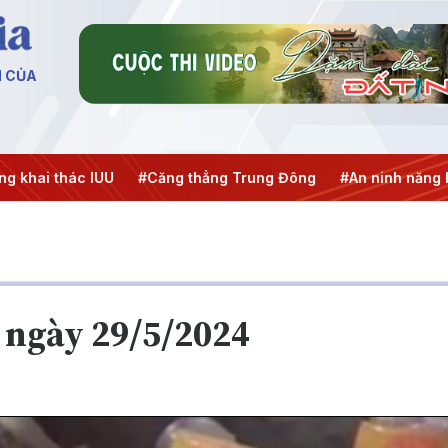
N CỦA
ai thác IUU
#Căng thẳng Trung Đông
#An ninh năng lượn
 ngày 29/5/2024