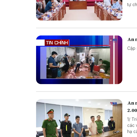
tự chế săn b
chế biến khô
An n
Cập 
An 
2.00
1/ T
các vụ 
hạ cây x