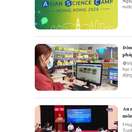
Ngày
nước
Dòng
phá
🔴Vi
học 
động lực ch
pháp
biên
An n
môn
❗ Huỷ
Trường TH