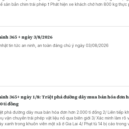
ắn chim trái phép ❗ Phát hiện xe khách chở hơn 800 kg thực phẩm
ng rõ nguồn gốc. ❗ Khởi tố 16 đối tượng trong đường dây đánh bạc
trực tuyến nghìn tỷ ❗Cảnh báo các thủ đoạn lừa đảo mùa tựu trường
inh 365 + ngày 3/8/2026
nhật tin tức an ninh, an toàn đáng chú ý ngày 03/08/2026
ninh 365+ ngày 1/8: Triệt phá đường dây mua bán hóa đơn 
0 tỉ đồng
riệt phá đường dây mua bán hóa đơn hơn 2.000 tỉ đồng 2/ Liên tiếp kh
vận chuyển trái phép vật liệu nổ qua biên giới 3/ Xác minh làm rõ vụ cưa
anh trong khuôn viên một xã ở Gia Lai 4/ Phạt tù 14 bị cáo trong vụ sản