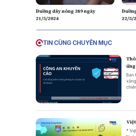
Đường dây nóng 389 ngày
Đường
21/5/2024
22/5/
TIN CÙNG CHUYÊN MỤC
Thôn
ứng
Bản 
xăng
chiếm đoạt tài sản * 
* Lừ
Việ
* Vi