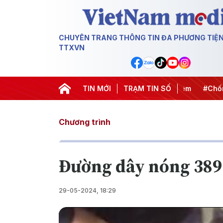
CHUYÊN TRANG THÔNG TIN ĐA PHƯƠNG TIỆ
TTXVN
ết thành hành động
#Chiến dịch 500 ngày đêm
TIN MỚI
TRẠM TIN SỐ
#Chống kh
Chương trình
Đường dây nóng 389
29-05-2024, 18:29