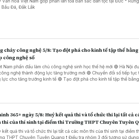
 Văn hóa Việt Nam góp phần lan tỏa bản sắc dân tộc tại Đức * Rừn
 Bầu Đá, Đắk Lắk
 chảy công nghệ 5/8: Tạo đột phá cho kinh tế tập thể bằng 
p công nghệ số
ệt Nam phấn đấu làm chủ công nghệ sinh học thế hệ mới 🔴 Hà Nội đ
công nghệ thành động lực tăng trưởng mới 🔴 Chuyển đổi số tiếp tục 
o tăng trưởng kinh tế 🔴 Tạo đột phá cho kinh tế tập thể bằng giải
 công nghệ số 🔴 Đẩy mạnh chuyển đổi số trong thủ tục hành chính 
 Đồng Nai
inh 365+ ngày 5/8: Huỷ kết quả thi và tổ chức thi lại tất cả c
 thi của thí sinh tại điểm thi Trường THPT Chuyên Tuyên 
 kết quả thi và tổ chức thi lại tất cả các môn thi của thí sinh tại điểm t
PT Chuyên Tuyên Quang ❗ Điều tra nhóm 3 đối tượng sử dụng súng