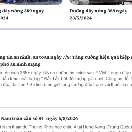
 dây nóng 389 ngày
Đường dây nóng 389 ngày
2024
23/5/2024
g tin an ninh, an toàn ngày 7/8: Tăng cường hiệu quả hiệp
 phó an ninh mạng
tin An ninh 365+ ngày 7/8 có những tin chính sau: * Vĩnh Long xử lý
 dầu kém chất lượng * Đắk Lắk bắt đối tượng giả danh Công an để 
Ba tỉnh biên giới tăng cường đấu tranh với thuốc lá nhập lậu
a đảo dưới chiêu đăng ký giải chạy cho trẻ em.
t Nam toàn cầu số 84_ngày 6/8/2026
ệt Nam tham dự Trại hè Khoa học châu Á tại Hong Kong (Trung Quốc)