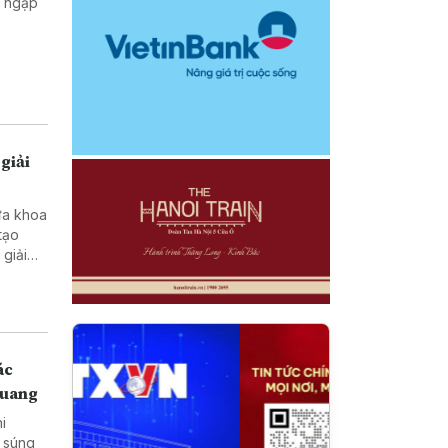
g ngập
giải
ưa khoa
tạo
ở vùng
ác
Quang
hi