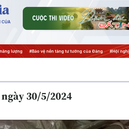
N CỦA
g lượng
#Bảo vệ nền tảng tư tưởng của Đảng
#Hội nghị Tr
 ngày 30/5/2024