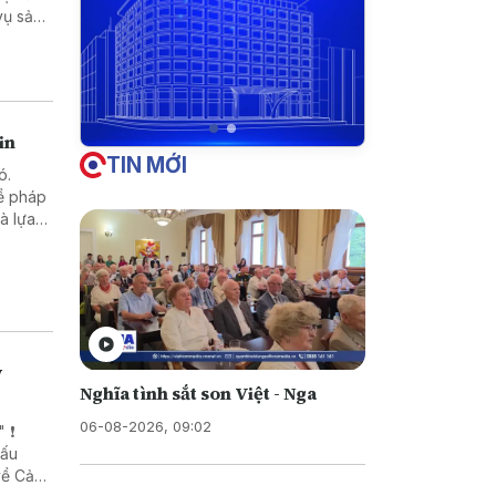
in
TIN MỚI
ó.
về pháp
những
ỷ
Nghĩa tình sắt son Việt - Nga
06-08-2026, 09:02
 ❗
xấu