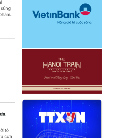
hi
hơn
ởi tố