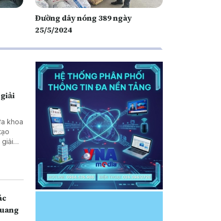
Đường dây nóng 389 ngày
25/5/2024
giải
ưa khoa
tạo
ở vùng
ác
Quang