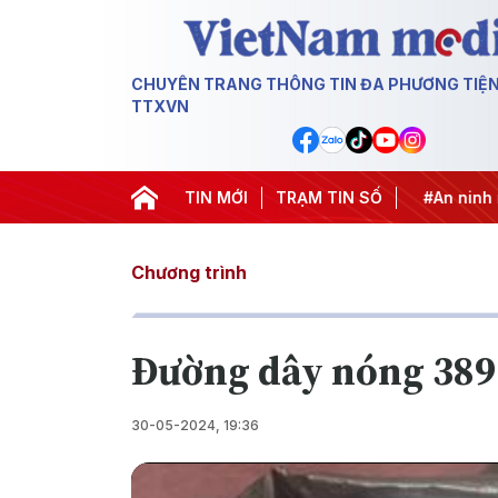
CHUYÊN TRANG THÔNG TIN ĐA PHƯƠNG TIỆ
TTXVN
ống khai thác IUU
#Căng thẳng Trung Đông
TIN MỚI
TRẠM TIN SỐ
#An ninh năn
Chương trình
Đường dây nóng 389
30-05-2024, 19:36