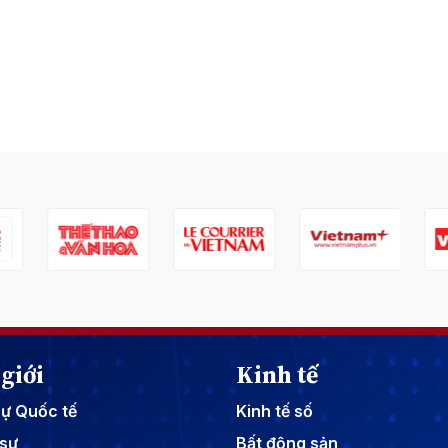
giới
Kinh tế
sự Quốc tế
Kinh tế số
sự
Bất động sản