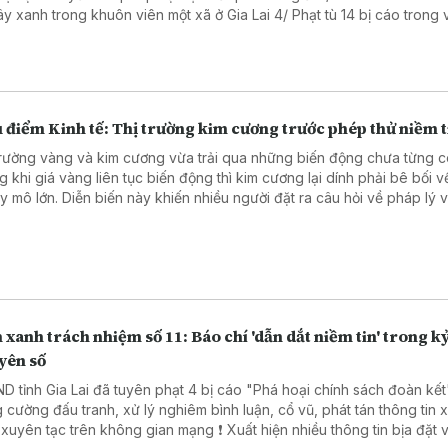
anh trong khuôn viên một xã ở Gia Lai 4/ Phạt tù 14 bị cáo trong vụ sản
hẩm giả ở MediPhar 5/ Hà Nội lần đầu xét xử vụ kiện công ích 6/
 cao ý thức chấp hành pháp luật về sở hữu trí tuệ
 điểm Kinh tế: Thị trường kim cương trước phép thử niềm t
trường vàng và kim cương vừa trải qua những biến động chưa từng c
g khi giá vàng liên tục biến động thì kim cương lại dính phải bê bối 
ày khiến nhiều người đặt ra câu hỏi về pháp lý và lựa
 tài sản tích lũy để hạn chế rủi ro. Chuyên gia tài chính cũng đã có 
 tích về vấn đề này.
 xanh trách nhiệm số 11: Báo chí 'dẫn dắt niềm tin' trong k
yên số
ND tỉnh Gia Lai đã tuyên phạt 4 bị cáo "Phá hoại chính sách đoàn kết"
 cường đấu tranh, xử lý nghiêm bình luận, cổ vũ, phát tán thông tin 
 tạc trên không gian mạng ❗ Xuất hiện nhiều thông tin bịa đặt về Cảnh