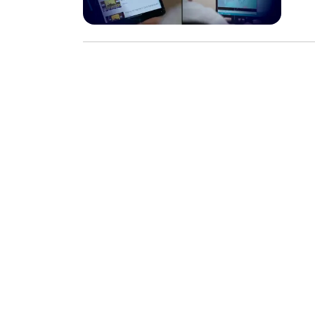
sát Giao thông ❗ Báo chí
đánh