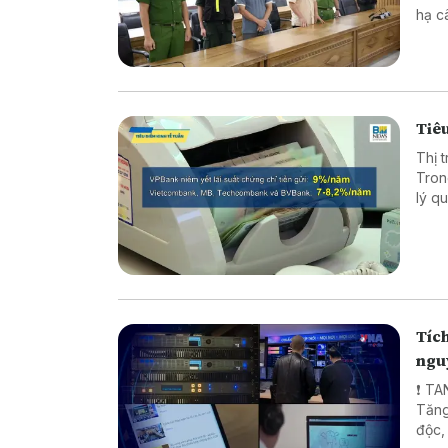
hạ cây x
xuất thực p
Nâng
Tiêu
Thị 
Tron
lý quy mô lớn. Diễn biến n
chọn
phân
Tích
ngu
❗ TA
Tăng
độc, xuyên