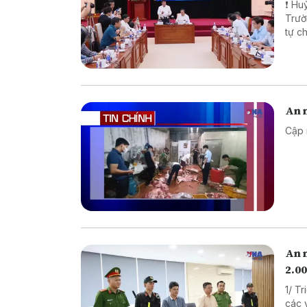
❗ Huỷ
Trường TH
tự chế săn b
chế biến khô
An n
Cập 
An 
2.00
1/ T
các vụ 