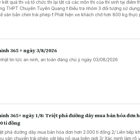
 kết quả thi và tổ chức thi lại tất cả các môn thi của thí sinh tại điểm t
PT Chuyên Tuyên Quang ❗ Điều tra nhóm 3 đối tượng sử dụng súng
ắn chim trái phép ❗ Phát hiện xe khách chở hơn 800 kg thực phẩm
ng rõ nguồn gốc. ❗ Khởi tố 16 đối tượng trong đường dây đánh bạc
trực tuyến nghìn tỷ ❗Cảnh báo các thủ đoạn lừa đảo mùa tựu trường
inh 365 + ngày 3/8/2026
nhật tin tức an ninh, an toàn đáng chú ý ngày 03/08/2026
ninh 365+ ngày 1/8: Triệt phá đường dây mua bán hóa đơn 
0 tỉ đồng
riệt phá đường dây mua bán hóa đơn hơn 2.000 tỉ đồng 2/ Liên tiếp kh
vận chuyển trái phép vật liệu nổ qua biên giới 3/ Xác minh làm rõ vụ cưa