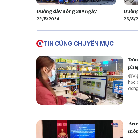
Đường dây nóng 389 ngày
Đường
22/5/2024
23/5/
TIN CÙNG CHUYÊN MỤC
Dòng
phá
🔴Vi
học 
động lực ch
pháp
biên
An n
môn