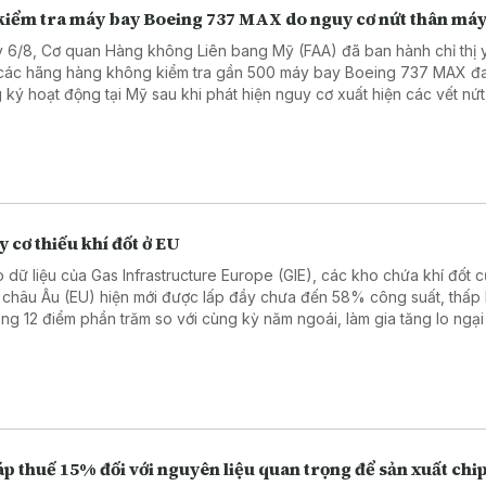
kiểm tra máy bay Boeing 737 MAX do nguy cơ nứt thân má
 6/8, Cơ quan Hàng không Liên bang Mỹ (FAA) đã ban hành chỉ thị 
các hãng hàng không kiểm tra gần 500 máy bay Boeing 737 MAX đ
 ký hoạt động tại Mỹ sau khi phát hiện nguy cơ xuất hiện các vết nứt
cấu thân máy bay, cảnh báo tình trạng này có thể ảnh hưởng đến độ 
nếu không được khắc phục kịp thời.
 cơ thiếu khí đốt ở EU
 dữ liệu của Gas Infrastructure Europe (GIE), các kho chứa khí đốt c
 châu Âu (EU) hiện mới được lấp đầy chưa đến 58% công suất, thấp
ng 12 điểm phần trăm so với cùng kỳ năm ngoái, làm gia tăng lo ngại
 cơ thiếu hụt nguồn cung và giá năng lượng tăng cao trong mùa Đông
p thuế 15% đối với nguyên liệu quan trọng để sản xuất chi