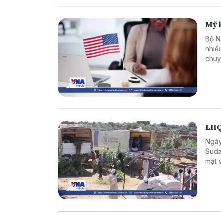
Mỹ k
Bộ N
nhiề
chuy
xét 
từ t
LHQ
Ngày
Suda
mặt 