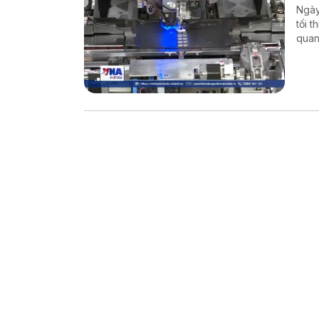
Ngày
tối t
quan