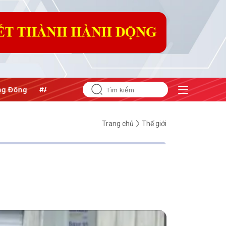
 Đông
#An ninh năng lượng
#Bảo vệ nền tảng tư tưởng của
Trang chủ
Thế giới