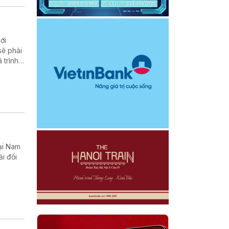
ới
sẽ phải
 trình
ển khai
ại Nam
i đối