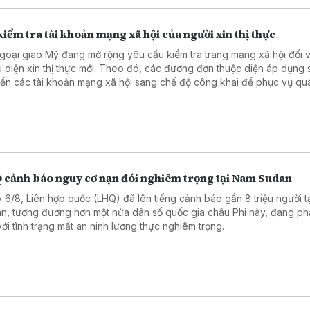
iểm tra tài khoản mạng xã hội của người xin thị thực
goại giao Mỹ đang mở rộng yêu cầu kiểm tra trang mạng xã hội đối v
u diện xin thị thực mới. Theo đó, các đương đơn thuộc diện áp dụng 
ển các tài khoản mạng xã hội sang chế độ công khai để phục vụ quá
duyệt hồ sơ. Động thái trên nối tiếp chính sách được Bộ Ngoại giao tri
háng 6 năm 2026.
 cảnh báo nguy cơ nạn đói nghiêm trọng tại Nam Sudan
 6/8, Liên hợp quốc (LHQ) đã lên tiếng cảnh báo gần 8 triệu người t
n, tương đương hơn một nửa dân số quốc gia châu Phi này, đang phả
với tình trạng mất an ninh lương thực nghiêm trọng.