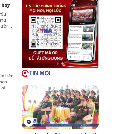
y bay
yêu
ang
 trên
bền kết
TIN MỚI
ủa Liên
 hơn
 về
 tới.
p