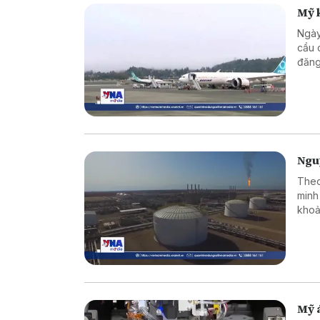
Mỹ 
Ngày
cầu 
đăng
kết 
cấu 
Nguy
Theo
minh
khoả
nguy
Mỹ á