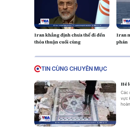
Iran khẳng định chưa thể đi đến
Iran 
thỏa thuận cuối cùng
phán
TIN CÙNG CHUYÊN MỤC
Hé l
Các 
vực Đ
hoàn
cùng
tôn 