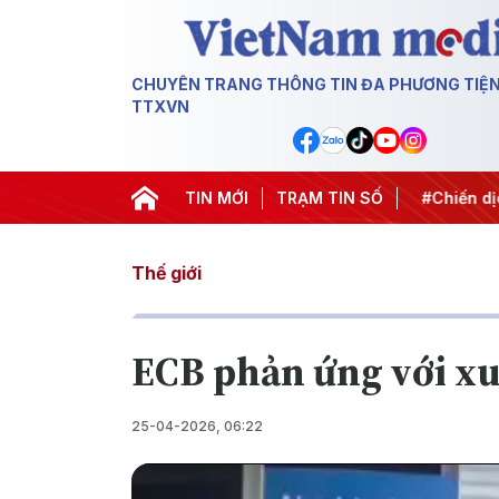
CHUYÊN TRANG THÔNG TIN ĐA PHƯƠNG TIỆ
TTXVN
PEC 2027
#Đưa Nghị quyết thành hành động
TIN MỚI
TRẠM TIN SỐ
#Chiến dịch
Thế giới
ECB phản ứng với xu
25-04-2026, 06:22