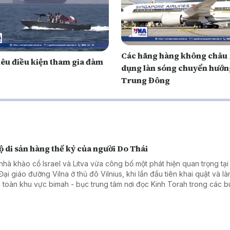
Các hãng hàng không châu 
nêu điều kiện tham gia đàm
dụng làn sóng chuyển hướn
Trung Đông
ộ di sản hàng thế kỷ của người Do Thái
nhà khảo cổ Israel và Litva vừa công bố một phát hiện quan trọng tại
ại giáo đường Vilna ở thủ đô Vilnius, khi lần đầu tiên khai quật và là
 toàn khu vực bimah - bục trung tâm nơi đọc Kinh Torah trong các bu
 nhiều nhiều hạng mục kiến trúc và hiện vật quý, góp phần tái hiện đ
giáo, văn hóa của cộng đồng Do Thái từng phát triển rực rỡ tại Litva.