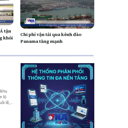
Á tận
Chi phí vận tải qua kênh đào
g khỏi
Panama tăng mạnh
 khu
m lộ
ổi lễ,
ời sống