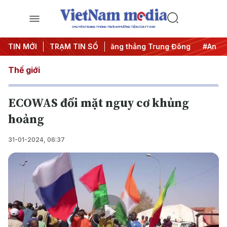
CHUYÊN TRANG THÔNG TIN ĐA PHƯƠNG TIỆN CỦA TTXVN
ng khai thác IUU
TIN MỚI
TRẠM TIN SỐ
#Căng thẳng Trung Đông
#An ninh năng
Thế giới
ECOWAS đối mặt nguy cơ khủng
hoảng
31-01-2024, 06:37