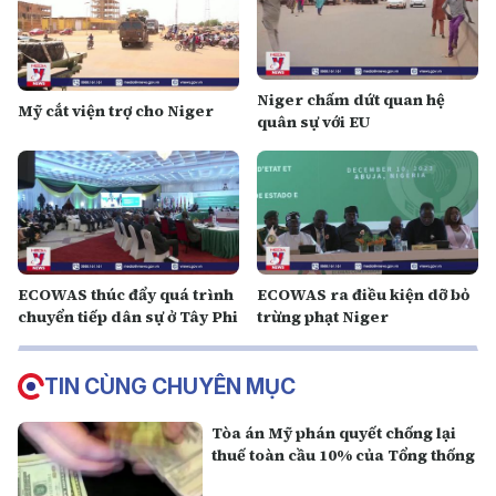
Niger chấm dứt quan hệ
Mỹ cắt viện trợ cho Niger
quân sự với EU
ECOWAS thúc đẩy quá trình
ECOWAS ra điều kiện dỡ bỏ
chuyển tiếp dân sự ở Tây Phi
trừng phạt Niger
TIN CÙNG CHUYÊN MỤC
Tòa án Mỹ phán quyết chống lại
thuế toàn cầu 10% của Tổng thống