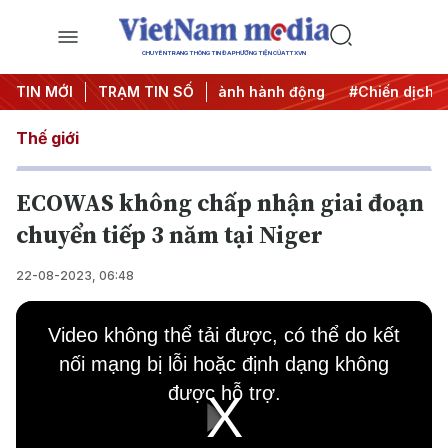
CHUYÊN TRANG THÔNG TIN ĐA PHƯƠNG TIỆN CỦA TTXVN
27
TIN MỚI
#Đưa Nghị quyết thành hành động
TRẠM TIN SỐ
#Chiến dịch 500 n
Thế giới
ECOWAS không chấp nhận giai đoạn
chuyển tiếp 3 năm tại Niger
22-08-2023, 06:48
This
is
Video không thể tải được, có thể do kết
a
modal
nối mạng bị lỗi hoặc định dạng không
window.
được hỗ trợ.