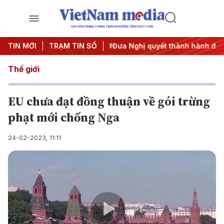
CHUYÊN TRANG THÔNG TIN ĐA PHƯƠNG TIỆN CỦA TTXVN
ng 3
TIN MỚI
#APEC 2027
TRẠM TIN SỐ
#Đưa Nghị quyết thành hành động
#C
Thế giới
EU chưa đạt đồng thuận về gói trừng
phạt mới chống Nga
24-02-2023, 11:11