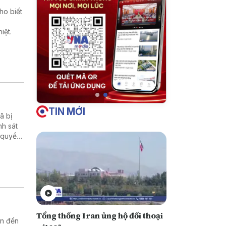
ho biết
iệt.
TIN MỚI
̃ bị
nh sát
 quyền
Tổng thống Iran ủng hộ đối thoại
an đến