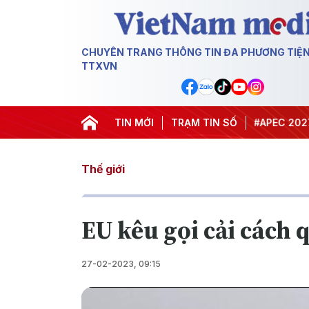
CHUYÊN TRANG THÔNG TIN ĐA PHƯƠNG TIỆ
TTXVN
#Hội nghị Trung ương 3
TIN MỚI
TRẠM TIN SỐ
#APEC 2027
#Đưa
Thế giới
EU kêu gọi cải cách 
27-02-2023, 09:15