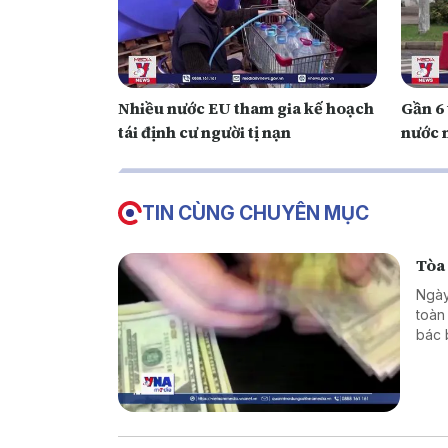
Nhiều nước EU tham gia kế hoạch
Gần 6 
tái định cư người tị nạn
nước 
TIN CÙNG CHUYÊN MỤC
Tòa
Ngày
toàn
bác 