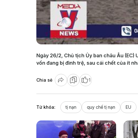
Ngày 26/2, Chủ tịch Ủy ban châu Âu (EC) U
vốn đang bị đình trệ, sau cái chết của ít nh
Chia sẻ
1
Từ khóa:
tị nạn
quy chế tị nạn
EU