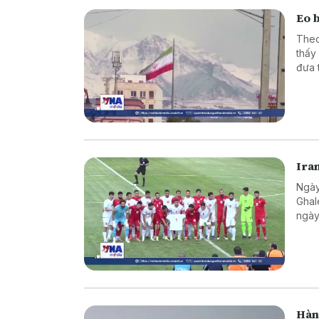
Eo 
Theo
thấy
đưa 
Ira
Ngày
Ghal
ngày
Hàn