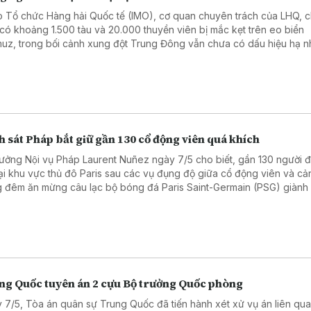
 Tổ chức Hàng hải Quốc tế (IMO), cơ quan chuyên trách của LHQ, c
 có khoảng 1.500 tàu và 20.000 thuyền viên bị mắc kẹt trên eo biển
uz, trong bối cảnh xung đột Trung Đông vẫn chưa có dấu hiệu hạ nh
 sát Pháp bắt giữ gần 130 cổ động viên quá khích
rưởng Nội vụ Pháp Laurent Nuñez ngày 7/5 cho biết, gần 130 người đa
tại khu vực thủ đô Paris sau các vụ đụng độ giữa cổ động viên và cả
g đêm ăn mừng câu lạc bộ bóng đá Paris Saint-Germain (PSG) giành
chung kết UEFA Champions League mùa giải 2025 - 2026.
ng Quốc tuyên án 2 cựu Bộ trưởng Quốc phòng
 7/5, Tòa án quân sự Trung Quốc đã tiến hành xét xử vụ án liên qu