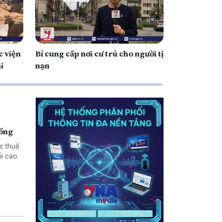
c viện
Bỉ cung cấp nơi cư trú cho người tị
i
nạn
hống
c thuế
i cao