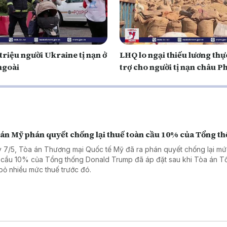
triệu người Ukraine tị nạn ở
LHQ lo ngại thiếu lương thự
ngoài
trợ cho người tị nạn châu Ph
 án Mỹ phán quyết chống lại thuế toàn cầu 10% của Tổng t
 7/5, Tòa án Thương mại Quốc tế Mỹ đã ra phán quyết chống lại mứ
 cầu 10% của Tổng thống Donald Trump đã áp đặt sau khi Tòa án Tố
bỏ nhiều mức thuế trước đó.