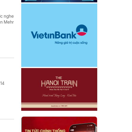
ợc nghe
in Mehr
 14
.