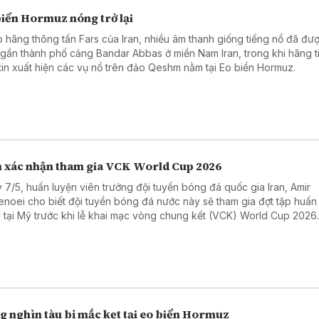
biển Hormuz nóng trở lại
 hãng thông tấn Fars của Iran, nhiều âm thanh giống tiếng nổ đã đư
 gần thành phố cảng Bandar Abbas ở miền Nam Iran, trong khi hãng t
tin xuất hiện các vụ nổ trên đảo Qeshm nằm tại Eo biển Hormuz.
n xác nhận tham gia VCK World Cup 2026
 7/5, huấn luyện viên trưởng đội tuyển bóng đá quốc gia Iran, Amir
enoei cho biết đội tuyển bóng đá nước này sẽ tham gia đợt tập huấn
 tại Mỹ trước khi lễ khai mạc vòng chung kết (VCK) World Cup 2026
g nghìn tàu bị mắc kẹt tại eo biển Hormuz