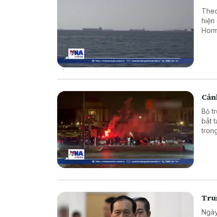
Theo
hiện
Horm
Cảnh
Bộ t
bắt 
tron
vào 
Tru
Ngày