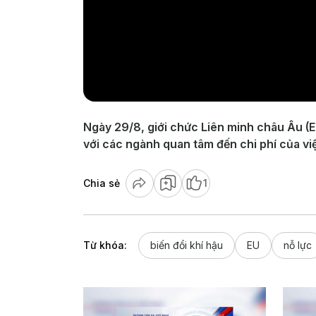
Ngày 29/8, giới chức Liên minh châu Âu (E
với các ngành quan tâm đến chi phí của vi
Chia sẻ
1
Từ khóa:
biến đổi khí hậu
EU
nỗ lực