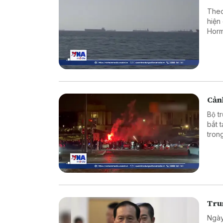
Theo
hiện
Horm
Cảnh
Bộ t
bắt 
tron
vào 
Tru
Ngày