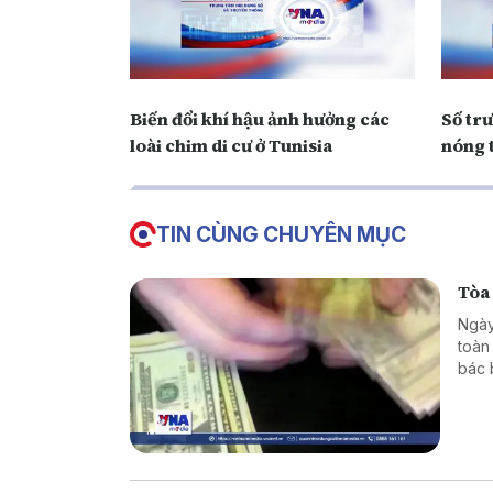
Biến đổi khí hậu ảnh hưởng các
Số tr
loài chim di cư ở Tunisia
nóng 
TIN CÙNG CHUYÊN MỤC
Tòa
Ngày
toàn
bác 