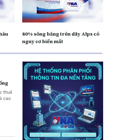
châu
80% sông băng trên dãy Alps có
nguy cơ biến mất
hống
c thuế
i cao