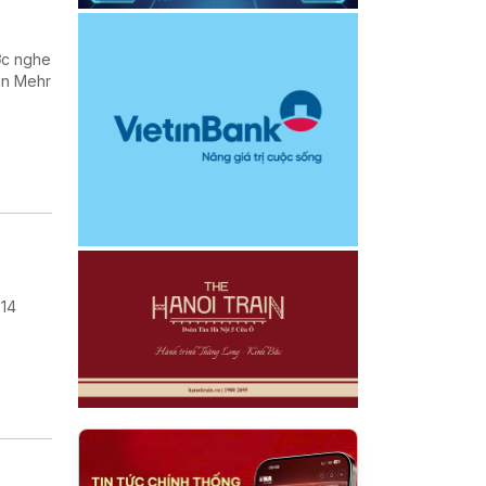
ợc nghe
in Mehr
 14
.