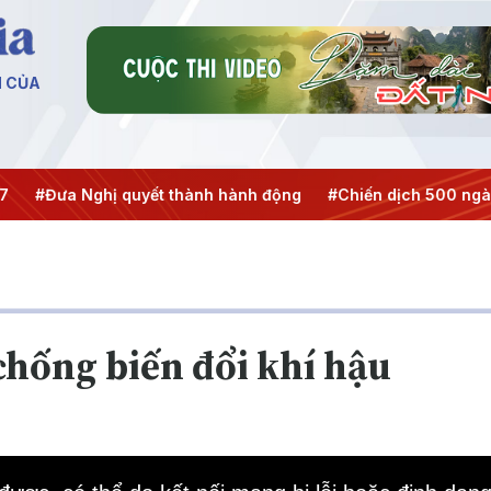
N CỦA
#Đưa Nghị quyết thành hành động
#Chiến dịch 500 ngày đê
chống biến đổi khí hậu