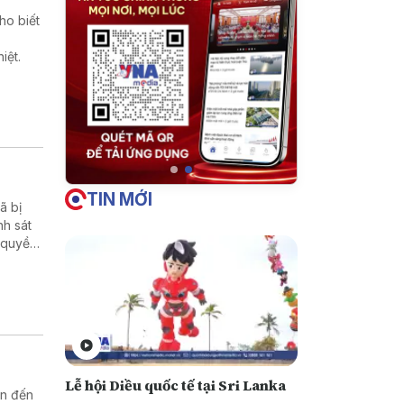
ho biết
iệt.
TIN MỚI
̃ bị
nh sát
 quyền
Lễ hội Diều quốc tế tại Sri Lanka
an đến