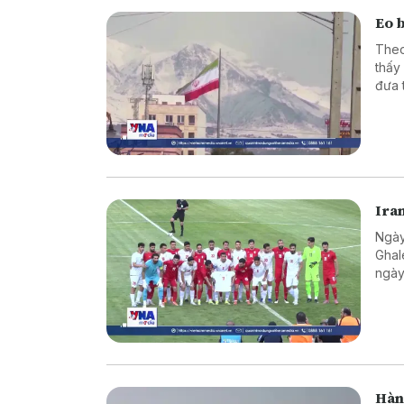
Eo 
Theo
thấy
đưa 
Ira
Ngày
Ghal
ngày
Hàn