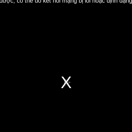
 được, có thể do kết nối mạng bị lỗi hoặc định dạn
Play
Video