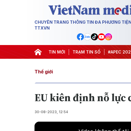
CHUYÊN TRANG THÔNG TIN ĐA PHƯƠNG TIỆ
TTXVN
#Hội nghị Trung ương 3
TIN MỚI
TRẠM TIN SỐ
#APEC 2027
Thế giới
EU kiên định nỗ lực 
30-08-2023, 12:54
This
is