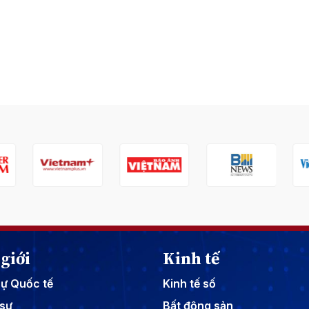
giới
Kinh tế
sự Quốc tế
Kinh tế số
sự
Bất động sản