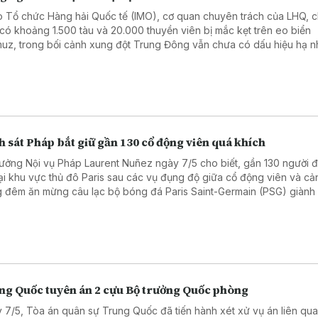
 Tổ chức Hàng hải Quốc tế (IMO), cơ quan chuyên trách của LHQ, c
 có khoảng 1.500 tàu và 20.000 thuyền viên bị mắc kẹt trên eo biển
uz, trong bối cảnh xung đột Trung Đông vẫn chưa có dấu hiệu hạ nh
 sát Pháp bắt giữ gần 130 cổ động viên quá khích
rưởng Nội vụ Pháp Laurent Nuñez ngày 7/5 cho biết, gần 130 người đa
tại khu vực thủ đô Paris sau các vụ đụng độ giữa cổ động viên và cả
g đêm ăn mừng câu lạc bộ bóng đá Paris Saint-Germain (PSG) giành
chung kết UEFA Champions League mùa giải 2025 - 2026.
ng Quốc tuyên án 2 cựu Bộ trưởng Quốc phòng
 7/5, Tòa án quân sự Trung Quốc đã tiến hành xét xử vụ án liên qu