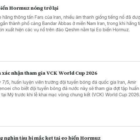
biển Hormuz nóng trở lại
 hãng thông tấn Fars của Iran, nhiều âm thanh giống tiếng nổ đã đư
 gần thành phố cảng Bandar Abbas ở miền Nam Iran, trong khi hãng t
tin xuất hiện các vụ nổ trên đảo Qeshm nằm tại Eo biển Hormuz.
n xác nhận tham gia VCK World Cup 2026
 7/5, huấn luyện viên trưởng đội tuyển bóng đá quốc gia Iran, Amir
enoei cho biết đội tuyển bóng đá nước này sẽ tham gia đợt tập huấn
 tại Mỹ trước khi lễ khai mạc vòng chung kết (VCK) World Cup 2026
g nghìn tàu bị mắc kẹt tại eo biển Hormuz